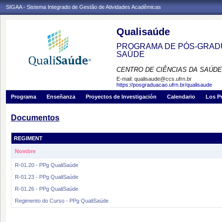
SIGAA - Sistema Integrado de Gestão de Atividades Acadêmicas
Qualisaúde
PROGRAMA DE PÓS-GRADU
SAÚDE
CENTRO DE CIÊNCIAS DA SAÚDE
E-mail:
qualisaude@ccs.ufrn.br
https://posgraduacao.ufrn.br/qualisaude
Programa
Enseñanza
Proyectos de Investigación
Calendario
Los P
Documentos
REGIMENT
Nombre
R-01.20 - PPg QualiSaúde
R-01.23 - PPg QualiSaúde
R-01.26 - PPg QualiSaúde
Regimento do Curso - PPg QualiSaúde