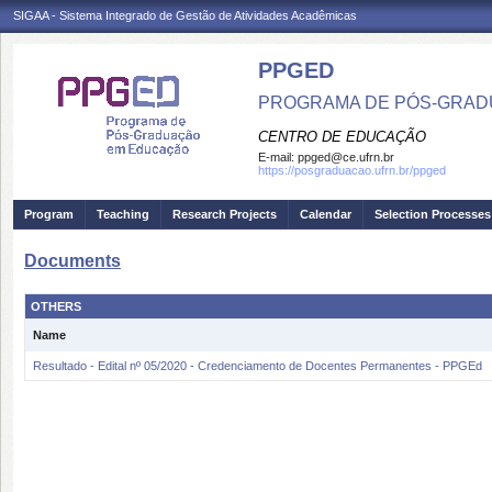
SIGAA - Sistema Integrado de Gestão de Atividades Acadêmicas
PPGED
PROGRAMA DE PÓS-GRAD
CENTRO DE EDUCAÇÃO
E-mail:
ppged@ce.ufrn.br
https://posgraduacao.ufrn.br/ppged
Program
Teaching
Research Projects
Calendar
Selection Processes
Documents
OTHERS
Name
Resultado - Edital nº 05/2020 - Credenciamento de Docentes Permanentes - PPGEd