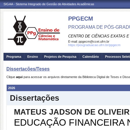
SIGAA - Sistema Integrado de Gestão de Atividades Acadêmicas
PPGECM
PROGRAMA DE PÓS-GRADU
CENTRO DE CIÊNCIAS EXATAS E
E-mail:
ppgecm@ccet.ufrn.br
https://posgraduacao.ufrn.br/ppgecm
Programa
Ensino
Projetos de Pesquisa
Calendário
Processos Selet
Dissertações/Teses
Clique
aqui
para acessar os arquivos diretamente da Biblioteca Digital de Teses e Di
2026
Dissertações
MATEUS JADSON DE OLIVEI
EDUCAÇÃO FINANCEIRA 