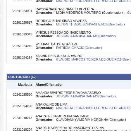
Orientador:
MAGNOLIA FERNANDES FLORENCIO DE ARAUJO(O
RAYSSA NAYARA VENANCIO BEZERRA
20241023001
Orientador:
MIDIÃ MEDEIROS MONTEIRO (Coorientador) ,
CL
RODRIGO ELIAS SIMAO ALVARES
20261029817
Orientador:
MILTON THIAGO SCHIVANI ALVES(Orientador)
VINICIUS PESSOA DO NASCIMENTO
20261029343
Orientador:
JOSIVANIA MARISA DANTAS(Orientador)
WILLIANE BATISTA DA SILVA
20251024245
Orientador:
PATRICIA IGNACIO(Orientador)
YASMIN DE SOUZA CARVALHO
20251024254
Orientador:
CLAUDIO MARCOS TEIXEIRA DE QUEIROZ(Orient
DOUTORADO (62)
Matrícula
Aluno/Orientador
AMANDA BEATRIZ FERREIRA DAMASCENO
20241025580
Orientador:
JOSIVANIA MARISA DANTAS(Orientador)
ANA KALINE DE LIMA
20251024290
Orientador:
MAGNOLIA FERNANDES FLORENCIO DE ARAUJO(O
ANA PATRÍCIA MOREIRA SANTIAGO
20231018213
Orientador:
CLAUDIANNY AMORIM NORONHA (Orientador)
ANA PAULA PEREIRA DO NASCIMENTO SILVA
20231018204