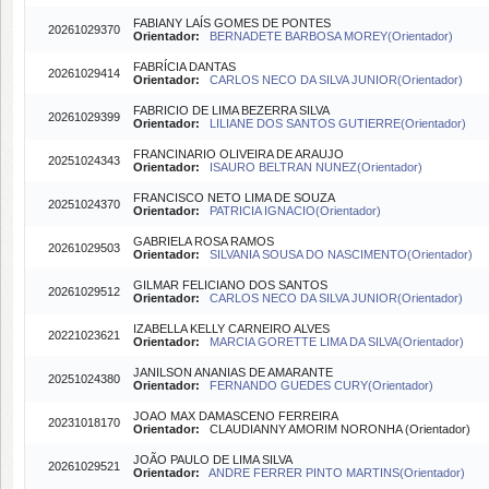
FABIANY LAÍS GOMES DE PONTES
20261029370
Orientador:
BERNADETE BARBOSA MOREY(Orientador)
FABRÍCIA DANTAS
20261029414
Orientador:
CARLOS NECO DA SILVA JUNIOR(Orientador)
FABRICIO DE LIMA BEZERRA SILVA
20261029399
Orientador:
LILIANE DOS SANTOS GUTIERRE(Orientador)
FRANCINARIO OLIVEIRA DE ARAUJO
20251024343
Orientador:
ISAURO BELTRAN NUNEZ(Orientador)
FRANCISCO NETO LIMA DE SOUZA
20251024370
Orientador:
PATRICIA IGNACIO(Orientador)
GABRIELA ROSA RAMOS
20261029503
Orientador:
SILVANIA SOUSA DO NASCIMENTO(Orientador)
GILMAR FELICIANO DOS SANTOS
20261029512
Orientador:
CARLOS NECO DA SILVA JUNIOR(Orientador)
IZABELLA KELLY CARNEIRO ALVES
20221023621
Orientador:
MARCIA GORETTE LIMA DA SILVA(Orientador)
JANILSON ANANIAS DE AMARANTE
20251024380
Orientador:
FERNANDO GUEDES CURY(Orientador)
JOAO MAX DAMASCENO FERREIRA
20231018170
Orientador:
CLAUDIANNY AMORIM NORONHA (Orientador)
JOÃO PAULO DE LIMA SILVA
20261029521
Orientador:
ANDRE FERRER PINTO MARTINS(Orientador)