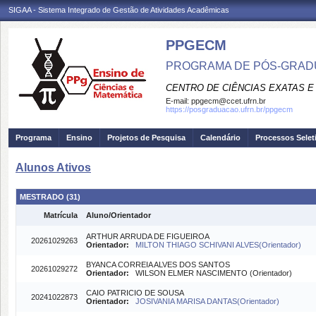
SIGAA - Sistema Integrado de Gestão de Atividades Acadêmicas
PPGECM
PROGRAMA DE PÓS-GRADU
CENTRO DE CIÊNCIAS EXATAS E
E-mail:
ppgecm@ccet.ufrn.br
https://posgraduacao.ufrn.br/ppgecm
Programa
Ensino
Projetos de Pesquisa
Calendário
Processos Selet
Alunos Ativos
MESTRADO (31)
Matrícula
Aluno/Orientador
ARTHUR ARRUDA DE FIGUEIROA
20261029263
Orientador:
MILTON THIAGO SCHIVANI ALVES(Orientador)
BYANCA CORREIA ALVES DOS SANTOS
20261029272
Orientador:
WILSON ELMER NASCIMENTO (Orientador)
CAIO PATRICIO DE SOUSA
20241022873
Orientador:
JOSIVANIA MARISA DANTAS(Orientador)