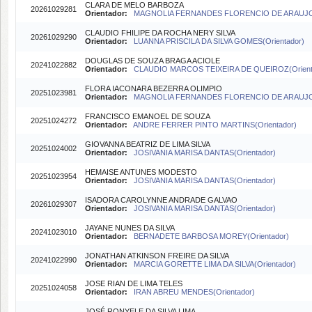
CLARA DE MELO BARBOZA
20261029281
Orientador:
MAGNOLIA FERNANDES FLORENCIO DE ARAUJO(O
CLAUDIO FHILIPE DA ROCHA NERY SILVA
20261029290
Orientador:
LUANNA PRISCILA DA SILVA GOMES(Orientador)
DOUGLAS DE SOUZA BRAGA ACIOLE
20241022882
Orientador:
CLAUDIO MARCOS TEIXEIRA DE QUEIROZ(Orient
FLORA IACONARA BEZERRA OLIMPIO
20251023981
Orientador:
MAGNOLIA FERNANDES FLORENCIO DE ARAUJO(O
FRANCISCO EMANOEL DE SOUZA
20251024272
Orientador:
ANDRE FERRER PINTO MARTINS(Orientador)
GIOVANNA BEATRIZ DE LIMA SILVA
20251024002
Orientador:
JOSIVANIA MARISA DANTAS(Orientador)
HEMAISE ANTUNES MODESTO
20251023954
Orientador:
JOSIVANIA MARISA DANTAS(Orientador)
ISADORA CAROLYNNE ANDRADE GALVAO
20261029307
Orientador:
JOSIVANIA MARISA DANTAS(Orientador)
JAYANE NUNES DA SILVA
20241023010
Orientador:
BERNADETE BARBOSA MOREY(Orientador)
JONATHAN ATKINSON FREIRE DA SILVA
20241022990
Orientador:
MARCIA GORETTE LIMA DA SILVA(Orientador)
JOSE RIAN DE LIMA TELES
20251024058
Orientador:
IRAN ABREU MENDES(Orientador)
JOSÉ RONYELE DA SILVA LIMA