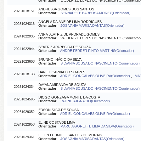
Orientador:
VALDENIZE LOPES DO NASCIMENTO (Coorientad
ANDRESSA GOMES DOS SANTOS
20231018151
Orientador:
BERNADETE BARBOSA MOREY(Orientador)
ANGELA DAIANE DE LIMA RODRIGUES
20251024316
Orientador:
JOSIVANIA MARISA DANTAS(Orientador)
ANNA BEATRIZ DE ANDRADE GOMES
20241022935
Orientador:
VALDENIZE LOPES DO NASCIMENTO (Coorientad
BEATRIZ APARECIDA DE SOUZA
20241022944
Orientador:
ANDRE FERRER PINTO MARTINS(Orientador)
BRUNNO INÁCIO DA SILVA
20221023603
Orientador:
SILVANIA SOUSA DO NASCIMENTO(Coorientador)
DANIEL CARVALHO SOARES
20231018133
Orientador:
ADRIEL GONCALVES OLIVEIRA(Orientador)
,
MAR
DAYANA MIRANDA DE SOUZA
20251024334
Orientador:
SILVANIA SOUSA DO NASCIMENTO(Coorientador)
DIOGO GONZAGA MONTE DA COSTA
20251024595
Orientador:
PATRICIA IGNACIO(Orientador)
EDSON SILVA DE SOUSA
20261029352
Orientador:
ADRIEL GONCALVES OLIVEIRA(Orientador)
ELINE COSTA DE LIMA
20241022953
Orientador:
MARCIA GORETTE LIMA DA SILVA(Orientador)
ELLEN LUDMILLE SANTOS DE MORAIS
20261029361
Orientador:
JOSIVANIA MARISA DANTAS(Orientador)