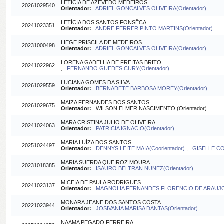
LETÍCIA DE AZEVÊDO MEDEIROS
20261029540
Orientador:
ADRIEL GONCALVES OLIVEIRA(Orientador)
LETÍCIA DOS SANTOS FONSÊCA
20241023351
Orientador:
ANDRE FERRER PINTO MARTINS(Orientador)
LIEGE PRISCILA DE MEDEIROS
20231000498
Orientador:
ADRIEL GONCALVES OLIVEIRA(Orientador)
LORENA GADELHA DE FREITAS BRITO
20241022962
,
FERNANDO GUEDES CURY(Orientador)
LUCIANA GOMES DA SILVA
20261029559
Orientador:
BERNADETE BARBOSA MOREY(Orientador)
MAIZA FERNANDES DOS SANTOS
20261029675
Orientador:
WILSON ELMER NASCIMENTO (Orientador)
MARA CRISTINA JULIO DE OLIVEIRA
20241024063
Orientador:
PATRICIA IGNACIO(Orientador)
MARIA LUÍZA DOS SANTOS
20251024497
Orientador:
DENNYS LEITE MAIA(Coorientador)
,
GISELLE CO
MARIA SUERDA QUEIROZ MOURA
20231018385
Orientador:
ISAURO BELTRAN NUNEZ(Orientador)
MICEIA DE PAULA RODRIGUES
20241023137
Orientador:
MAGNOLIA FERNANDES FLORENCIO DE ARAUJO(O
MONARA JEANE DOS SANTOS COSTA
20221023944
Orientador:
JOSIVANIA MARISA DANTAS(Orientador)
NAAMA PEGADO FERREIRA