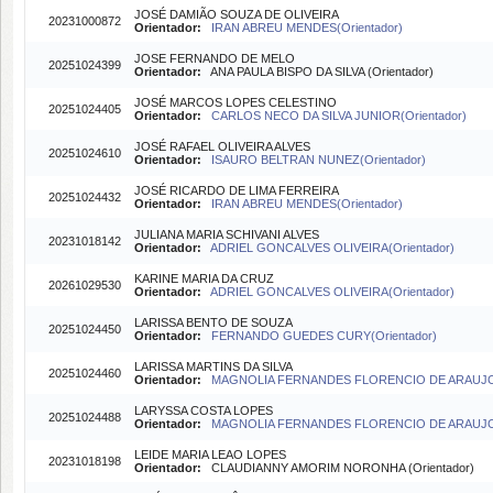
JOSÉ DAMIÃO SOUZA DE OLIVEIRA
20231000872
Orientador:
IRAN ABREU MENDES(Orientador)
JOSE FERNANDO DE MELO
20251024399
Orientador:
ANA PAULA BISPO DA SILVA (Orientador)
JOSÉ MARCOS LOPES CELESTINO
20251024405
Orientador:
CARLOS NECO DA SILVA JUNIOR(Orientador)
JOSÉ RAFAEL OLIVEIRA ALVES
20251024610
Orientador:
ISAURO BELTRAN NUNEZ(Orientador)
JOSÉ RICARDO DE LIMA FERREIRA
20251024432
Orientador:
IRAN ABREU MENDES(Orientador)
JULIANA MARIA SCHIVANI ALVES
20231018142
Orientador:
ADRIEL GONCALVES OLIVEIRA(Orientador)
KARINE MARIA DA CRUZ
20261029530
Orientador:
ADRIEL GONCALVES OLIVEIRA(Orientador)
LARISSA BENTO DE SOUZA
20251024450
Orientador:
FERNANDO GUEDES CURY(Orientador)
LARISSA MARTINS DA SILVA
20251024460
Orientador:
MAGNOLIA FERNANDES FLORENCIO DE ARAUJO(O
LARYSSA COSTA LOPES
20251024488
Orientador:
MAGNOLIA FERNANDES FLORENCIO DE ARAUJO(O
LEIDE MARIA LEAO LOPES
20231018198
Orientador:
CLAUDIANNY AMORIM NORONHA (Orientador)