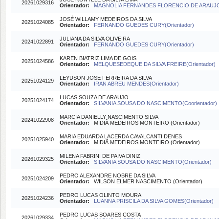
20261029316
Orientador:
MAGNOLIA FERNANDES FLORENCIO DE ARAUJO(O
JOSÉ WILLAMY MEDEIROS DA SILVA
20251024085
Orientador:
FERNANDO GUEDES CURY(Orientador)
JULIANA DA SILVA OLIVEIRA
20241022891
Orientador:
FERNANDO GUEDES CURY(Orientador)
KAREN BIATRIZ LIMA DE GOIS
20251024586
Orientador:
MELQUESEDEQUE DA SILVA FREIRE(Orientador)
LEYDSON JOSE FERREIRA DA SILVA
20251024129
Orientador:
IRAN ABREU MENDES(Orientador)
LUCAS SOUZA DE ARAUJO
20251024174
Orientador:
SILVANIA SOUSA DO NASCIMENTO(Coorientador)
MARCIA DANIELLY NASCIMENTO SILVA
20241022908
Orientador:
MIDIÃ MEDEIROS MONTEIRO (Orientador)
MARIA EDUARDA LACERDA CAVALCANTI DENES
20251025940
Orientador:
MIDIÃ MEDEIROS MONTEIRO (Orientador)
MILENA FABRINI DE PAIVA DINIZ
20261029325
Orientador:
SILVANIA SOUSA DO NASCIMENTO(Orientador)
PEDRO ALEXANDRE NOBRE DA SILVA
20251024209
Orientador:
WILSON ELMER NASCIMENTO (Orientador)
PEDRO LUCAS OLINTO MOURA
20251024236
Orientador:
LUANNA PRISCILA DA SILVA GOMES(Orientador)
PEDRO LUCAS SOARES COSTA
20261029334