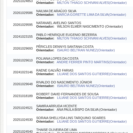
20251024853
Orientador:
MILTON THIAGO SCHIVANI ALVES(Orientador)
NAILMA DE ARAÚJO SILVA
20261029586
Orientador:
MARCIA GORETTE LIMA DA SILVA(Orientador)
NATANAEL AVELINO SANTOS
20261029595
Orientador:
WILSON ELMER NASCIMENTO (Orientador)
PABLO HENRIQUE EUGENIO BEZERRA
20241023155
Orientador:
MILTON THIAGO SCHIVANI ALVES(Orientador)
PÉRICLES DENNYS SANTANA COSTA
20261029693
Orientador:
ISAURO BELTRAN NUNEZ(Orientador)
POLIANA LOPES DA COSTA
20261029610
Orientador:
ANDRE FERRER PINTO MARTINS(Orientador)
RAENE GALVÃO FARIAS
20241023146
Orientador:
LILIANE DOS SANTOS GUTIERRE(Orientador)
RIVALDO DO NASCIMENTO JÚNIOR
20261029648
Orientador:
ISAURO BELTRAN NUNEZ(Orientador)
ROBERT DAVID FERNANDES DE SOUSA
20231018189
Orientador:
LILIANE DOS SANTOS GUTIERRE(Orientador)
SAMIRA ARRUDA VICENTE
20251024521
Orientador:
ANA PAULA BISPO DA SILVA (Orientador)
SORAIA SHELLYDA LINS TARQUINO SOARES
20251024530
Orientador:
LILIANE DOS SANTOS GUTIERRE(Orientador)
THAISE OLIVEIRA DE LIMA
20251024540