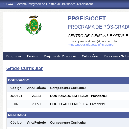
SIGAA - Sistema Integrado de Gestão de Atividades Acadêmicas
PPGFIS/CCET
PROGRAMA DE PÓS-GRADU
CENTRO DE CIÊNCIAS EXATAS E
E-mail:
joaomedeiros@fisica.ufrn.br
https://posgraduacao.ufrn.br/ppgf
Programa
Ensino
Projetos de Pesquisa
Calendário
Processos Selet
Grade Curricular
DOUTORADO
Código
Ano/Período
Componente Curricular
DOUT21
2021.1
DOUTORADO EM FÍSICA - Presencial
04
2005.1
DOUTORADO EM FÍSICA - Presencial
MESTRADO
Código
Ano/Período
Componente Curricular