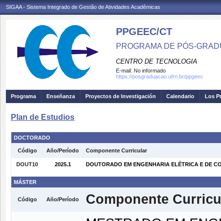
SIGAA - Sistema Integrado de Gestão de Atividades Acadêmicas
PPGEEC/CT
PROGRAMA DE PÓS-GRAD
CENTRO DE TECNOLOGIA
E-mail:
No informado
https://posgraduacao.ufrn.br/ppgeec
Programa
Enseñanza
Proyectos de Investigación
Calendario
Los P
Plan de Estudios
DOCTORADO
Código
Año/Período
Componente Curricular
DOUT10
2025.1
DOUTORADO EM ENGENHARIA ELÉTRICA E DE COM
MÁSTER
Componente Curricu
Código
Año/Período