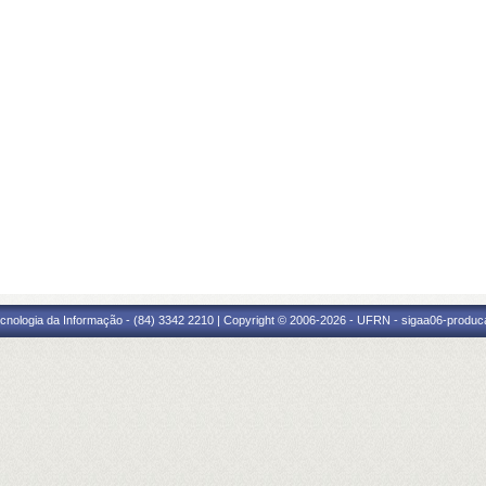
cnologia da Informação - (84) 3342 2210 | Copyright © 2006-2026 - UFRN - sigaa06-produca