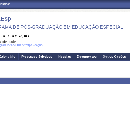
adêmicas
Esp
AMA DE PÓS-GRADUAÇÃO EM EDUCAÇÃO ESPECIAL
 DE EDUCAÇÃO
 informado
graduacao.ufrn.br/https://sigaa.u
Calendário
Processos Seletivos
Notícias
Documentos
Outras Opções