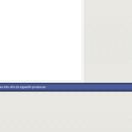
o.info.ufrn.br.sigaa06-producao