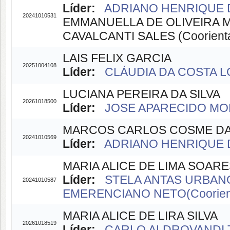
Líder:
ADRIANO HENRIQUE D
20241010531
EMMANUELLA DE OLIVEIRA MO
CAVALCANTI SALES (Coorient
LAIS FELIX GARCIA
20251004108
Líder:
CLÁUDIA DA COSTA LO
LUCIANA PEREIRA DA SILVA
20261018500
Líder:
JOSE APARECIDO MOR
MARCOS CARLOS COSME DA 
20241010569
Líder:
ADRIANO HENRIQUE D
MARIA ALICE DE LIMA SOARE
Líder:
STELA ANTAS URBANO
20241010587
EMERENCIANO NETO(Coorien
MARIA ALICE DE LIRA SILVA
20261018519
Líder:
CARLO ALDROVANDI 