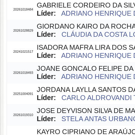
GABRIELE CORDEIRO DA SIL
20261018484
Líder:
ADRIANO HENRIQUE D
GIORDANO KAIRO DA ROCH
20261028829
Líder:
CLÁUDIA DA COSTA LO
ISADORA MAFRA LIRA DOS 
20241021517
Líder:
ADRIANO HENRIQUE D
JOANE GONCALO FELIPE DA
20261018493
Líder:
ADRIANO HENRIQUE D
JORDANA LAYLLA SANTOS DA
20251004091
Líder:
CARLO ALDROVANDI 
JOSE DEYVISON SILVA DE 
20261019310
Líder:
STELA ANTAS URBANO(
KAYRO CIPRIANO DE ARAÚJ