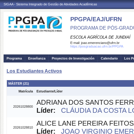
SIGAA - Sistema Integrado de Gestão de Atividades Acadêmicas
PPGPA/EAJ/UFRN
PROGRAMA DE PÓS-GRAD
ESCOLA AGRÍCOLA DE JUNDIAÍ
E-mail:
joao.emerenciano@ufrn.br
https://posgraduacao.ufrn.br/PPGPA
Programa
Enseñanza
Proyectos de Investigación
Calendario
Los P
Los Estudiantes Activos
MÁSTER (21)
Matrícula
Estudiante/Líder
ADRIANA DOS SANTOS FERR
20261028800
Líder:
CLÁUDIA DA COSTA LO
ALICE LANE PEREIRA FEITO
20261028810
Líder:
JOAO VIRGINIO EMER