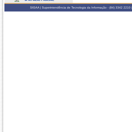
SIGAA | Superintendência de Tecnologia da Informação - (84) 3342 2210 