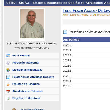
UFRN ›
SIGAA - Sistema Integrado de Gestão de Atividades A
Tulio Flavio Accioly De Li
FAR - DEPARTAMENTO DE FARMACI
Relatórios de Atividade Doc
Ano/Período
TULIO FLAVIO ACCIOLY DE LIMA E MOURA
2023.2
DEPARTAMENTO DE FARMACIA
2023.1
2022.2
Perfil Pessoal
2022.1
Produção Intelectual
2021.2
Disciplinas Ministradas
2021.1
2020.2
Relatórios de Atividade Docente
2020.1
Projetos de Pesquisa
2019.2
Atividades de Extensão
Projetos de Monitoria
Ir ao Menu Principal