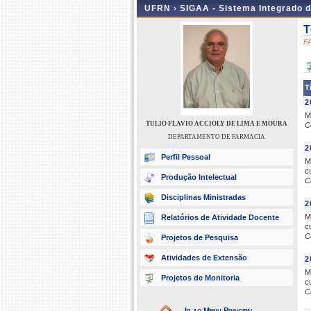
UFRN ›
SIGAA - Sistema Integrado 
T
F
T
2
M
TULIO FLAVIO ACCIOLY DE LIMA E MOURA
C
DEPARTAMENTO DE FARMACIA
2
Perfil Pessoal
M
c
Produção Intelectual
C
Disciplinas Ministradas
2
M
Relatórios de Atividade Docente
c
C
Projetos de Pesquisa
Atividades de Extensão
2
M
Projetos de Monitoria
c
C
Ir ao Menu Principal