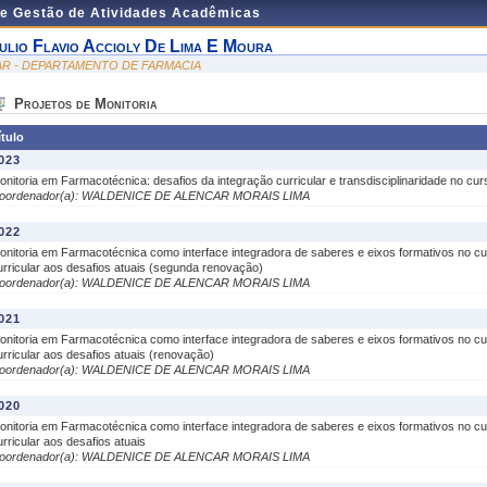
de Gestão de Atividades Acadêmicas
ulio Flavio Accioly De Lima E Moura
AR - DEPARTAMENTO DE FARMACIA
Projetos de Monitoria
ítulo
023
onitoria em Farmacotécnica: desafios da integração curricular e transdisciplinaridade no cu
oordenador(a): WALDENICE DE ALENCAR MORAIS LIMA
022
onitoria em Farmacotécnica como interface integradora de saberes e eixos formativos no c
urricular aos desafios atuais (segunda renovação)
oordenador(a): WALDENICE DE ALENCAR MORAIS LIMA
021
onitoria em Farmacotécnica como interface integradora de saberes e eixos formativos no c
urricular aos desafios atuais (renovação)
oordenador(a): WALDENICE DE ALENCAR MORAIS LIMA
020
onitoria em Farmacotécnica como interface integradora de saberes e eixos formativos no c
urricular aos desafios atuais
oordenador(a): WALDENICE DE ALENCAR MORAIS LIMA