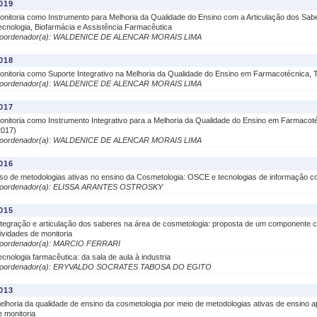
019
onitoria como Instrumento para Melhoria da Qualidade do Ensino com a Articulação dos Sa
ecnologia, Biofarmácia e Assistência Farmacêutica
oordenador(a): WALDENICE DE ALENCAR MORAIS LIMA
018
onitoria como Suporte Integrativo na Melhoria da Qualidade do Ensino em Farmacotécnica, T
oordenador(a): WALDENICE DE ALENCAR MORAIS LIMA
017
onitoria como Instrumento Integrativo para a Melhoria da Qualidade do Ensino em Farmacoté
2017)
oordenador(a): WALDENICE DE ALENCAR MORAIS LIMA
016
so de metodologias ativas no ensino da Cosmetologia: OSCE e tecnologias de informação co
oordenador(a): ELISSA ARANTES OSTROSKY
015
ntegração e articulação dos saberes na área de cosmetologia: proposta de um componente cu
tividades de monitoria
oordenador(a): MARCIO FERRARI
ecnologia farmacêutica: da sala de aula à industria
oordenador(a): ERYVALDO SOCRATES TABOSA DO EGITO
013
elhoria da qualidade de ensino da cosmetologia por meio de metodologias ativas de ensino 
e monitoria