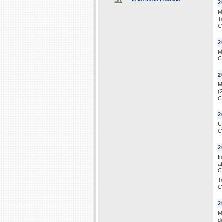
2
M
T
C
2
M
C
2
M
(
C
2
U
C
2
I
a
C
T
C
2
M
d