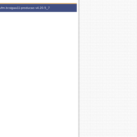
ufrn.br.sigaa11-producao
v4.20.5_7