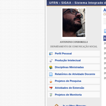
UFRN ›
SIGAA - Sistema Integrado 
A
C
A
ANTONINO CONDORELLI
2
DEPARTAMENTO DE COMUNICAÇÃO SOCIAL
2
2
Perfil Pessoal
2
Produção Intelectual
2
Disciplinas Ministradas
2
2
Relatórios de Atividade Docente
2
Projetos de Pesquisa
Atividades de Extensão
Projetos de Monitoria
Ir ao Menu Principal