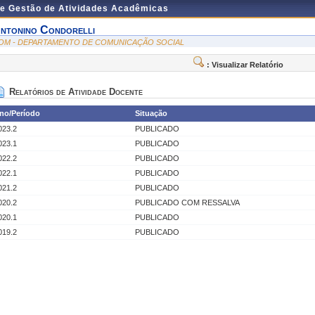
de Gestão de Atividades Acadêmicas
ntonino Condorelli
OM - DEPARTAMENTO DE COMUNICAÇÃO SOCIAL
: Visualizar Relatório
Relatórios de Atividade Docente
no/Período
Situação
023.2
PUBLICADO
023.1
PUBLICADO
022.2
PUBLICADO
022.1
PUBLICADO
021.2
PUBLICADO
020.2
PUBLICADO COM RESSALVA
020.1
PUBLICADO
019.2
PUBLICADO