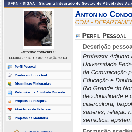
UFRN ›
SIGAA - Sistema Integrado de Gestão de Atividades A
Antonino Condo
COM - DEPARTAME
Perfil Pessoal
Descrição pessoa
ANTONINO CONDORELLI
Professor Adjunto
DEPARTAMENTO DE COMUNICAÇÃO SOCIAL
Universidade Fede
Perfil Pessoal
da Comunicação pel
Produção Intelectual
Educação e Doutor
Disciplinas Ministradas
Rio Grande do Nor
Relatórios de Atividade Docente
decolonialidade e 
Projetos de Pesquisa
cibercultura, biopo
Atividades de Extensão
saberes, relação 
Projetos de Monitoria
semiótica, epistem
Formação acadêmi
Ir ao Menu Principal