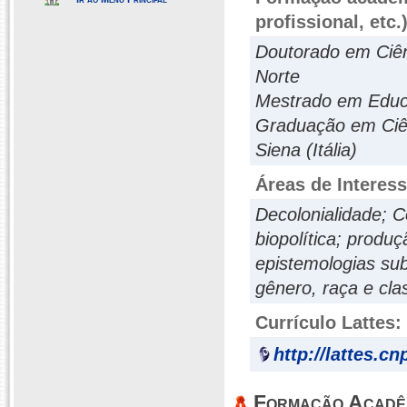
profissional, etc.
Doutorado em Ciên
Norte
Mestrado em Educa
Graduação em Ciên
Siena (Itália)
Áreas de Interes
Decolonialidade; Co
biopolítica; produç
epistemologias sub
gênero, raça e cla
Currículo Lattes:
http://lattes.c
Formação Acadê