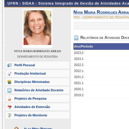
UFRN ›
SIGAA - Sistema Integrado de Gestão de Atividades A
Nivia Maria Rodrigues Arra
PED - DEPARTAMENTO DE PEDIATRI
Relatórios de Atividade Doc
Ano/Período
NIVIA MARIA RODRIGUES ARRAIS
2023.2
DEPARTAMENTO DE PEDIATRIA
2023.1
2022.2
Perfil Pessoal
2022.1
Produção Intelectual
2021.2
Disciplinas Ministradas
2021.1
2020.1
Relatórios de Atividade Docente
2019.2
Projetos de Pesquisa
Atividades de Extensão
Projetos de Monitoria
Ir ao Menu Principal