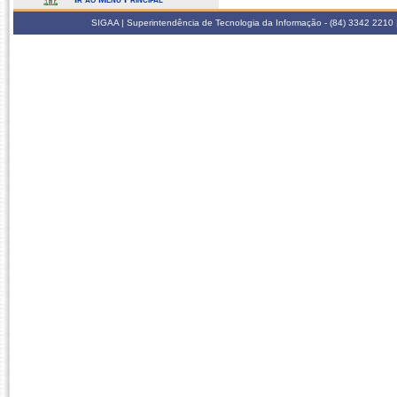
SIGAA | Superintendência de Tecnologia da Informação - (84) 3342 2210 