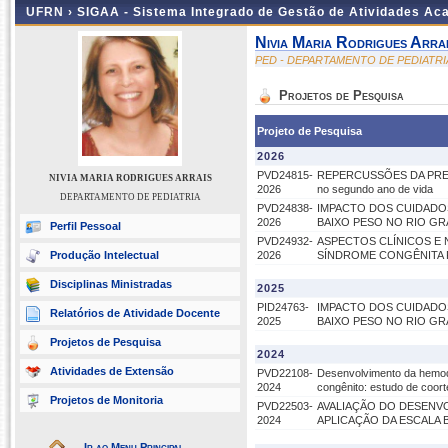
UFRN ›
SIGAA - Sistema Integrado de Gestão de Atividades A
Nivia Maria Rodrigues Arra
PED - DEPARTAMENTO DE PEDIATRI
Projetos de Pesquisa
Projeto de Pesquisa
2026
PVD24815-
REPERCUSSÕES DA PREMAT
NIVIA MARIA RODRIGUES ARRAIS
2026
no segundo ano de vida
DEPARTAMENTO DE PEDIATRIA
PVD24838-
IMPACTO DOS CUIDADO
2026
BAIXO PESO NO RIO G
Perfil Pessoal
PVD24932-
ASPECTOS CLÍNICOS E 
Produção Intelectual
2026
SÍNDROME CONGÊNITA P
Disciplinas Ministradas
2025
PID24763-
IMPACTO DOS CUIDADO
Relatórios de Atividade Docente
2025
BAIXO PESO NO RIO G
Projetos de Pesquisa
2024
Atividades de Extensão
PVD22108-
Desenvolvimento da hemodi
2024
congênito: estudo de coort
Projetos de Monitoria
PVD22503-
AVALIAÇÃO DO DESENV
2024
APLICAÇÃO DA ESCALA 
Ir ao Menu Principal