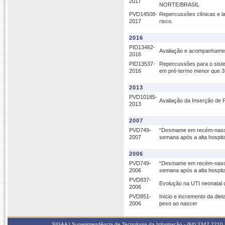
2017
NORTE/BRASIL
PVD14508-
Repercussões clínicas e la
2017
risco.
2016
PID13462-
Avaliação e acompanhamen
2016
PID13537-
Repercussões para o sistem
2016
em pré-termo menor que 
2013
PVD10185-
Avaliação da Inserção de P
2013
2007
PVD749-
“Desmame em recém-nascido
2007
semana após a alta hospita
2006
PVD749-
“Desmame em recém-nascido
2006
semana após a alta hospita
PVD837-
Evolução na UTI neonatal 
2006
PVD851-
Início e incremento da die
2006
peso ao nascer
SIGAA | Superintendência de Tecnologia da Informação - (84) 3342 2210 