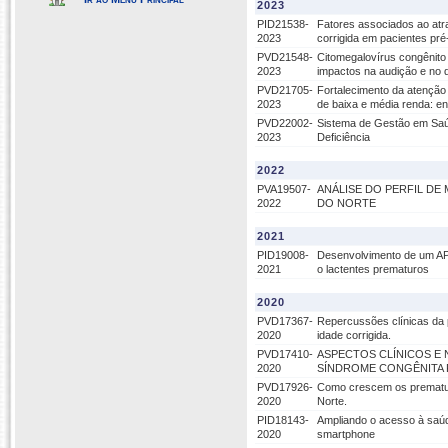
2023
PID21538-
Fatores associados ao atr
2023
corrigida em pacientes pré
PVD21548-
Citomegalovírus congênito
2023
impactos na audição e no d
PVD21705-
Fortalecimento da atenção
2023
de baixa e média renda: ens
PVD22002-
Sistema de Gestão em Saúd
2023
Deficiência
2022
PVA19507-
ANÁLISE DO PERFIL DE
2022
DO NORTE
2021
PID19008-
Desenvolvimento de um AP
2021
o lactentes prematuros
2020
PVD17367-
Repercussões clínicas da 
2020
idade corrigida.
PVD17410-
ASPECTOS CLÍNICOS E 
2020
SÍNDROME CONGÊNITA P
PVD17926-
Como crescem os prematuro
2020
Norte.
PID18143-
Ampliando o acesso à saúd
2020
smartphone