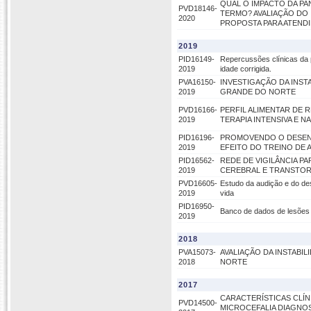
QUAL O IMPACTO DA P
PVD18146-
TERMO? AVALIAÇÃO DO
2020
PROPOSTA PARA ATEND
2019
PID16149-
Repercussões clínicas da 
2019
idade corrigida.
PVA16150-
INVESTIGAÇÃO DA INST
2019
GRANDE DO NORTE
PVD16166-
PERFIL ALIMENTAR DE
2019
TERAPIA INTENSIVA E 
PID16196-
PROMOVENDO O DESEN
2019
EFEITO DO TREINO DE 
PID16562-
REDE DE VIGILÂNCIA P
2019
CEREBRAL E TRANSTOR
PVD16605-
Estudo da audição e do des
2019
vida
PID16950-
Banco de dados de lesões
2019
2018
PVA15073-
AVALIAÇÃO DA INSTABI
2018
NORTE
2017
CARACTERÍSTICAS CLÍN
PVD14500-
MICROCEFALIA DIAGNOS