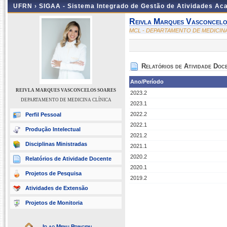
UFRN ›
SIGAA - Sistema Integrado de Gestão de Atividades A
Reivla Marques Vasconcel
MCL - DEPARTAMENTO DE MEDICINA
Relatórios de Atividade Doc
Ano/Período
REIVLA MARQUES VASCONCELOS SOARES
2023.2
DEPARTAMENTO DE MEDICINA CLÍNICA
2023.1
2022.2
Perfil Pessoal
2022.1
Produção Intelectual
2021.2
Disciplinas Ministradas
2021.1
2020.2
Relatórios de Atividade Docente
2020.1
Projetos de Pesquisa
2019.2
Atividades de Extensão
Projetos de Monitoria
Ir ao Menu Principal