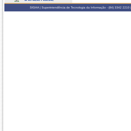
SIGAA | Superintendência de Tecnologia da Informação - (84) 3342 2210 