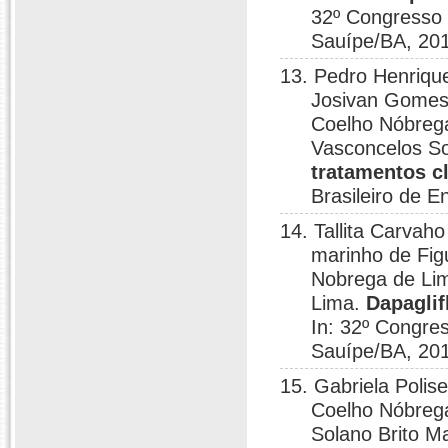
32º Congresso 
Sauípe/BA, 20
13. Pedro Henrique
Josivan Gomes 
Coelho Nóbrega
Vasconcelos Soa
tratamentos cl
Brasileiro de 
14. Tallita Carvah
marinho de Fig
Nobrega de Li
Lima.
Dapaglif
In: 32º Congre
Sauípe/BA, 20
15. Gabriela Polis
Coelho Nóbrega
Solano Brito M