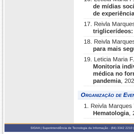
de mídias soc
de experiênci
17. Reivla Marque
triglicerídeos
18. Reivla Marque
para mais seg
19. Leticia Maria 
Monitoria ind
médica no for
pandemia
, 20
Organização de Even
1. Reivla Marques
Hematologia
,
SIGAA | Superintendência de Tecnologia da Informação - (84) 3342 2210 