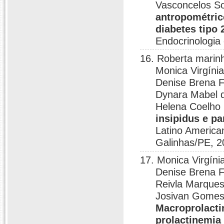
Vasconcelos So
antropométrico
diabetes tipo 
Endocrinologia 
16. Roberta marin
Monica Virgíni
Denise Brena F
Dynara Mabel d
Helena Coelho
insipidus e pa
Latino America
Galinhas/PE, 2
17. Monica Virgíni
Denise Brena F
Reivla Marques
Josivan Gomes
Macroprolacti
prolactinemia