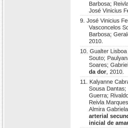
Barbosa; Reivl
José Vinicius F
9. José Vinicius F
Vasconcelos So
Barbosa; Gera
2010.
10. Gualter Lisbo
Souto; Paulyan
Soares; Gabrie
da dor
, 2010.
11. Kalyanne Cabr
Sousa Dantas; 
Guerra; Rivald
Reivla Marques
Almira Gabriel
arterial secun
inicial de ama