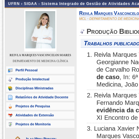
UFRN ›
SIGAA - Sistema Integrado de Gestão de Atividades A
Reivla Marques Vasconcel
MCL - DEPARTAMENTO DE MEDICINA
Produção Biblio
Trabalhos publicado
1. Reivla Marques
REIVLA MARQUES VASCONCELOS SOARES
Georgianne Nac
DEPARTAMENTO DE MEDICINA CLÍNICA
de Carvalho R
Perfil Pessoal
de caso
, In: 6
Produção Intelectual
Medicina, João
Disciplinas Ministradas
2. Reivla Marques
Relatórios de Atividade Docente
Fernando Marq
Projetos de Pesquisa
evidência da 
Atividades de Extensão
XI Encontro de
Projetos de Monitoria
3. Luciana Xavier
Marques Vasco
Ir ao Menu Principal