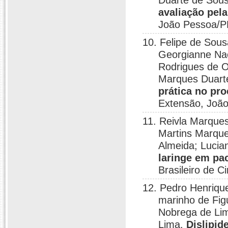
Duarte de Sou
avaliação pela
João Pessoa/P
10. Felipe de Sou
Georgianne Nac
Rodrigues de Ol
Marques Duart
prática no pr
Extensão, Joã
11. Reivla Marque
Martins Marque
Almeida; Lucia
laringe em pac
Brasileiro de 
12. Pedro Henrique
marinho de Fig
Nobrega de Li
Lima.
Dislipid