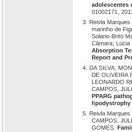
adolescentes 
01002171, 201
3. Reivla Marques
marinho de Fig
Solano Brito Ma
Câmara; Lúcia
Absorption Te
Report and Pro
4. DA SILVA, MON
DE OLIVEIRA
LEONARDO RE
CAMPOS, JUL
PPARG pathogen
lipodystrophy 
5. Reivla Marque
CAMPOS, JUL
GOMES.
Famil