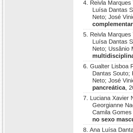
4. Reivla Marques
Luísa Dantas S
Neto; José Vini
complementa
5. Reivla Marques
Luísa Dantas S
Neto; Ussânio 
multidisciplin
6. Gualter Lisboa
Dantas Souto; 
Neto; José Vini
pancreática
, 
7. Luciana Xavier
Georgianne Nac
Camila Gomes 
no sexo mascu
8. Ana Luísa Dant