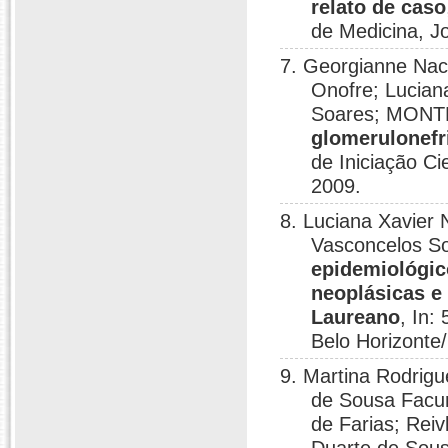
relato de caso
de Medicina, J
7. Georgianne Nac
Onofre; Lucian
Soares; MONT
glomerulonefri
de Iniciação C
2009.
8. Luciana Xavier 
Vasconcelos S
epidemiológic
neoplásicas e
Laureano
, In:
Belo Horizonte
9. Martina Rodrigu
de Sousa Facu
de Farias; Rei