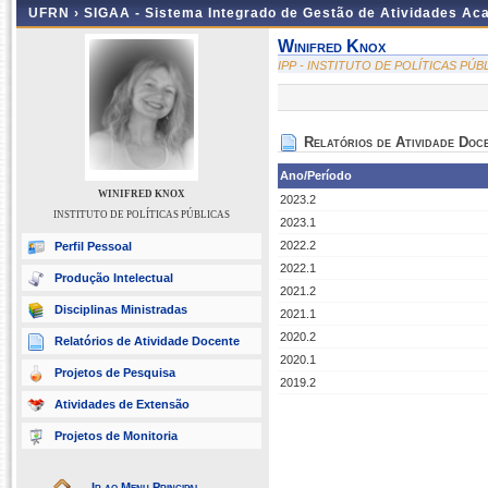
UFRN ›
SIGAA - Sistema Integrado de Gestão de Atividades A
Winifred Knox
IPP - INSTITUTO DE POLÍTICAS PÚB
Relatórios de Atividade Doc
Ano/Período
WINIFRED KNOX
2023.2
INSTITUTO DE POLÍTICAS PÚBLICAS
2023.1
2022.2
Perfil Pessoal
2022.1
Produção Intelectual
2021.2
Disciplinas Ministradas
2021.1
2020.2
Relatórios de Atividade Docente
2020.1
Projetos de Pesquisa
2019.2
Atividades de Extensão
Projetos de Monitoria
Ir ao Menu Principal