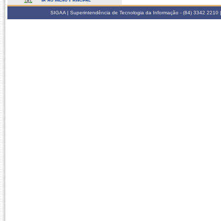
SIGAA | Superintendência de Tecnologia da Informação - (84) 3342 2210 