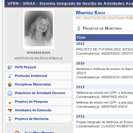
UFRN ›
SIGAA - Sistema Integrado de Gestão de Atividades A
Winifred Knox
IPP - INSTITUTO DE POLÍTICAS PÚB
Projetos de Monitoria
Título
2022
PROJETO DE TUTORIA 2022: INTE
WINIFRED KNOX
Coordenador(a): ANDERSON CRIS
INSTITUTO DE POLÍTICAS PÚBLICAS
2020
Perfil Pessoal
Monitoria e melhoria do ensino no Bach
2020.6
Produção Intelectual
Coordenador(a): ANDERSON CRIS
Disciplinas Ministradas
2019
Melhoria do ensino em GPP: a articulaç
Relatórios de Atividade Docente
Coordenador(a): WINIFRED KNOX
Projetos de Pesquisa
Melhoria do ensino em GPP: a articulaç
Coordenador(a): WINIFRED KNOX
Atividades de Extensão
2015
Projetos de Monitoria
Projeto Integrado de Melhoria do Ensin
Coordenador(a): CLAUDIO ROBERT
Ir ao Menu Principal