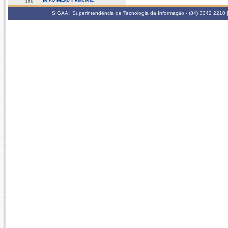
SIGAA | Superintendência de Tecnologia da Informação - (84) 3342 2210 