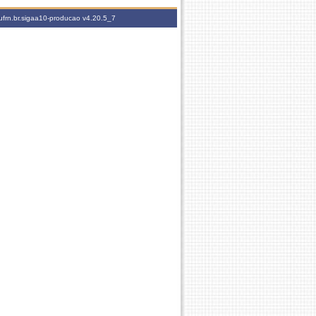
ufrn.br.sigaa10-producao
v4.20.5_7