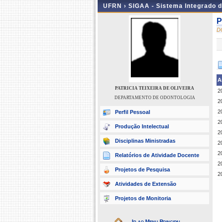
UFRN ›
SIGAA - Sistema Integrado 
P
D
A
PATRICIA TEIXEIRA DE OLIVEIRA
2
DEPARTAMENTO DE ODONTOLOGIA
2
2
Perfil Pessoal
2
Produção Intelectual
2
Disciplinas Ministradas
2
2
Relatórios de Atividade Docente
2
Projetos de Pesquisa
2
Atividades de Extensão
Projetos de Monitoria
Ir ao Menu Principal