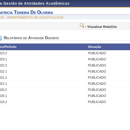
de Gestão de Atividades Acadêmicas
atricia Teixeira De Oliveira
OD - DEPARTAMENTO DE ODONTOLOGIA
: Visualizar Relatório
Relatórios de Atividade Docente
no/Período
Situação
023.2
PUBLICADO
023.1
PUBLICADO
022.2
PUBLICADO
022.1
PUBLICADO
021.2
PUBLICADO
021.1
PUBLICADO
020.2
PUBLICADO
020.1
PUBLICADO
019.2
PUBLICADO