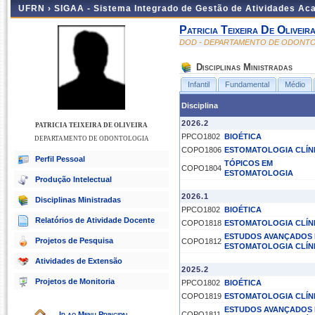
UFRN ›
SIGAA - Sistema Integrado de Gestão de Atividades A
Patricia Teixeira De Oliveir
DOD - DEPARTAMENTO DE ODONT
Disciplinas Ministradas
Infantil
Fundamental
Médio
Disciplina
2026.2
PATRICIA TEIXEIRA DE OLIVEIRA
PPCO1802
BIOÉTICA
DEPARTAMENTO DE ODONTOLOGIA
COPO1806
ESTOMATOLOGIA CLÍNI
Perfil Pessoal
TÓPICOS EM
COPO1804
ESTOMATOLOGIA
Produção Intelectual
2026.1
Disciplinas Ministradas
PPCO1802
BIOÉTICA
Relatórios de Atividade Docente
COPO1818
ESTOMATOLOGIA CLÍNI
ESTUDOS AVANÇADOS
Projetos de Pesquisa
COPO1812
ESTOMATOLOGIA CLÍNI
Atividades de Extensão
2025.2
Projetos de Monitoria
PPCO1802
BIOÉTICA
COPO1819
ESTOMATOLOGIA CLÍNIC
ESTUDOS AVANÇADOS
Ir ao Menu Principal
COPO1811