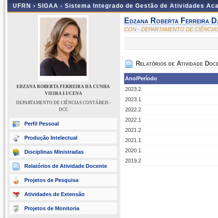
UFRN ›
SIGAA - Sistema Integrado de Gestão de Atividades A
Edzana Roberta Ferreira D
CON - DEPARTAMENTO DE CIÊNCIA
Relatórios de Atividade Doc
Ano/Período
EDZANA ROBERTA FERREIRA DA CUNHA
2023.2
VIEIRA LUCENA
2023.1
DEPARTAMENTO DE CIÊNCIAS CONTÁBEIS -
2022.2
DCC
2022.1
Perfil Pessoal
2021.2
Produção Intelectual
2021.1
2020.1
Disciplinas Ministradas
2019.2
Relatórios de Atividade Docente
Projetos de Pesquisa
Atividades de Extensão
Projetos de Monitoria