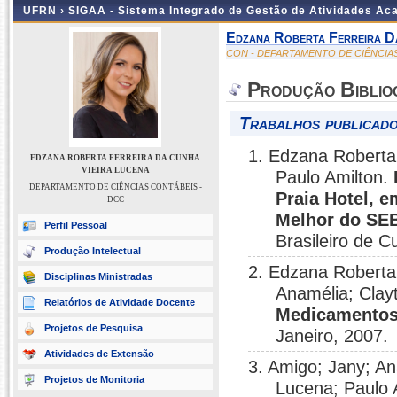
UFRN ›
SIGAA - Sistema Integrado de Gestão de Atividades A
Edzana Roberta Ferreira D
CON - DEPARTAMENTO DE CIÊNCIA
Produção Biblio
Trabalhos publicado
1. Edzana Roberta 
EDZANA ROBERTA FERREIRA DA CUNHA
VIEIRA LUCENA
Paulo Amilton.
DEPARTAMENTO DE CIÊNCIAS CONTÁBEIS -
Praia Hotel, 
DCC
Melhor do SEB
Perfil Pessoal
Brasileiro de C
Produção Intelectual
2. Edzana Roberta 
Disciplinas Ministradas
Anamélia; Clay
Relatórios de Atividade Docente
Medicamentos 
Projetos de Pesquisa
Janeiro, 2007.
Atividades de Extensão
3. Amigo; Jany; An
Projetos de Monitoria
Lucena; Paulo 