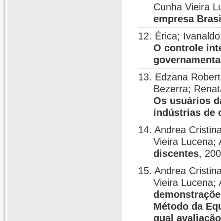
Cunha Vieira 
empresa Brasi
12. Érica; Ivanald
O controle in
governamenta
13. Edzana Robert
Bezerra; Renat
Os usuários d
indústrias de
14. Andrea Cristin
Vieira Lucena;
discentes
, 200
15. Andrea Cristin
Vieira Lucena;
demonstrações
Método da Equ
qual avaliaçã