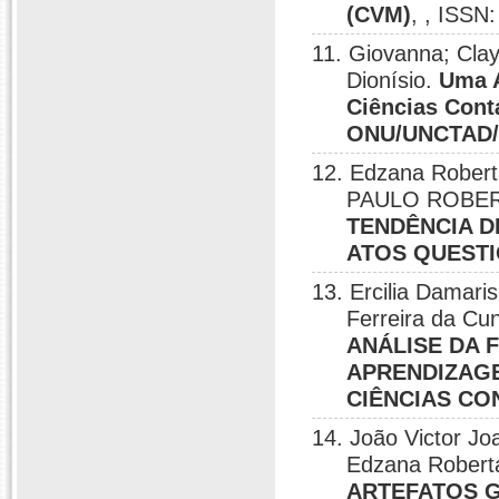
(CVM)
, , ISSN
11. Giovanna; Cla
Dionísio.
Uma A
Ciências Cont
ONU/UNCTAD/
12. Edzana Robert
PAULO ROBERT
TENDÊNCIA D
ATOS QUESTI
13. Ercilia Damari
Ferreira da Cu
ANÁLISE DA 
APRENDIZAG
CIÊNCIAS CO
14. João Victor J
Edzana Roberta
ARTEFATOS G