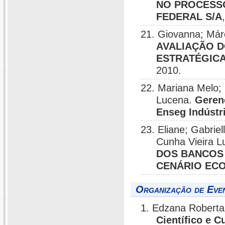
NO PROCESSO
FEDERAL S/A
21. Giovanna; Már
AVALIAÇÃO 
ESTRATÉGICA
2010.
22. Mariana Melo; 
Lucena.
Geren
Enseg Indústr
23. Eliane; Gabriel
Cunha Vieira 
DOS BANCOS 
CENÁRIO EC
Organização de Eve
1. Edzana Roberta
Científico e C