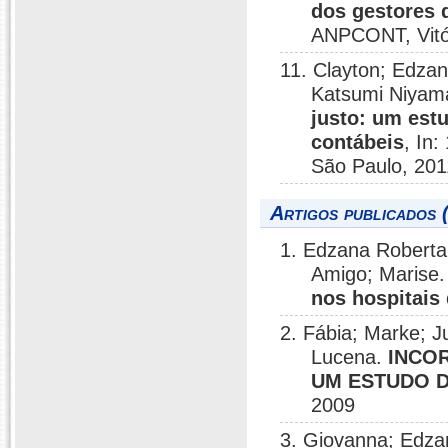
dos gestores 
ANPCONT, Vitór
11. Clayton; Edzan
Katsumi Niyam
justo: um est
contábeis
, In
São Paulo, 201
Artigos publicados 
1. Edzana Roberta 
Amigo; Marise
nos hospitais 
2. Fábia; Marke; J
Lucena.
INCO
UM ESTUDO D
2009
3. Giovanna; Edzan