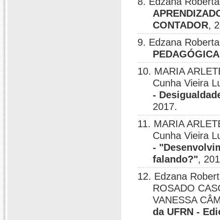
8. Edzana Roberta
APRENDIZADO
CONTADOR
, 
9. Edzana Roberta
PEDAGÓGICA 
10. MARIA ARLET
Cunha Vieira L
- Desigualdade
2017.
11. MARIA ARLETE
Cunha Vieira L
- "Desenvolvi
falando?"
, 201
12. Edzana Rober
ROSADO CASC
VANESSA CÂ
da UFRN - Edi