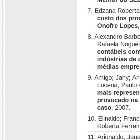
7. Edzana Roberta 
custo dos pro
Onofre Lopes
8. Alexandro Barb
Rafaela Noguei
contábeis con
indústrias de
médias empres
9. Amigo; Jany; An
Lucena; Paulo 
mais represen
provocado na 
caso
, 2007.
10. Elinaldo; Fran
Roberta Ferrei
11. Arionaldo; Jan