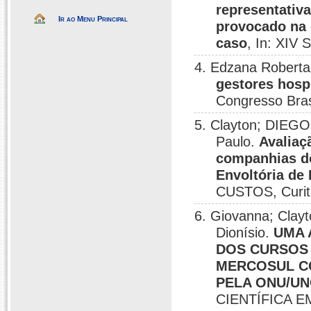
representativa
Ir ao Menu Principal
provocado na 
caso
, In: XIV
4. Edzana Roberta
gestores hosp
Congresso Brasi
5. Clayton; DIEGO
Paulo.
Avaliaç
companhias do
Envoltória de
CUSTOS, Curiti
6. Giovanna; Clayt
Dionísio.
UMA 
DOS CURSOS 
MERCOSUL C
PELA ONU/UN
CIENTÍFICA E