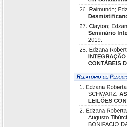
26. Raimundo; Edz
Desmistifican
27. Clayton; Edza
Seminário Int
2019.
28. Edzana Robert
INTEGRAÇÃO 
CONTÁBEIS DA
Relatório de Pesqui
1. Edzana Roberta
SCHWARZ.
AS
LEILÕES CO
2. Edzana Roberta 
Augusto Tibúr
BONIFACIO DA