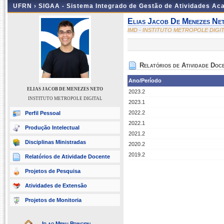
UFRN ›
SIGAA - Sistema Integrado de Gestão de Atividades A
Elias Jacob De Menezes Ne
IMD - INSTITUTO METROPOLE DIGI
Relatórios de Atividade Doc
Ano/Período
ELIAS JACOB DE MENEZES NETO
2023.2
INSTITUTO METROPOLE DIGITAL
2023.1
2022.2
Perfil Pessoal
2022.1
Produção Intelectual
2021.2
Disciplinas Ministradas
2020.2
2019.2
Relatórios de Atividade Docente
Projetos de Pesquisa
Atividades de Extensão
Projetos de Monitoria
Ir ao Menu Principal