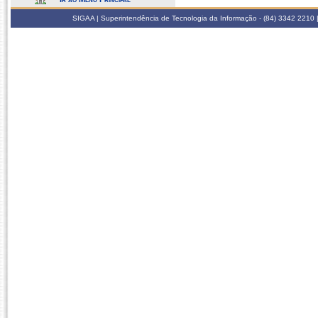
SIGAA | Superintendência de Tecnologia da Informação - (84) 3342 2210 