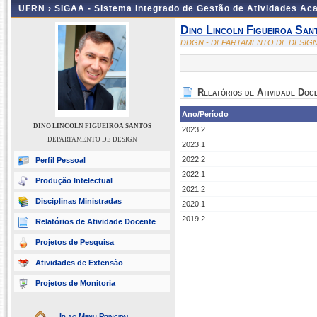
UFRN ›
SIGAA - Sistema Integrado de Gestão de Atividades A
Dino Lincoln Figueiroa San
DDGN - DEPARTAMENTO DE DESIG
Relatórios de Atividade Doc
Ano/Período
DINO LINCOLN FIGUEIROA SANTOS
2023.2
DEPARTAMENTO DE DESIGN
2023.1
2022.2
Perfil Pessoal
2022.1
Produção Intelectual
2021.2
Disciplinas Ministradas
2020.1
2019.2
Relatórios de Atividade Docente
Projetos de Pesquisa
Atividades de Extensão
Projetos de Monitoria
Ir ao Menu Principal