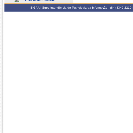
SIGAA | Superintendência de Tecnologia da Informação - (84) 3342 2210 