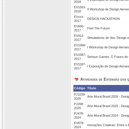
2018
EV1063-
II Workshop de Design Aeroes
2018
EVxxx-
DESIGN HACKATHON
2017
EV600-
Feel The Future
2017
EV912-
Simuladores de Voo: Design 
2017
EV1068-
I Workshop de Design Aeroes
2017
EV1087-
Serious Games: O Futuro do
2017
EV1187-
I Exposição de Design Aeroes
2017
Atividades de Extensão das q
Código
Título
PJ1039-
Arte Mural Brasil 2026 - Desi
2026
PJ268-
Arte Mural Brasil 2025 - Desi
2025
PJ478-
Arte Mural Brasil 2024 - Desi
2024
EV878-
Inovações Criativas: Entre o 
2024