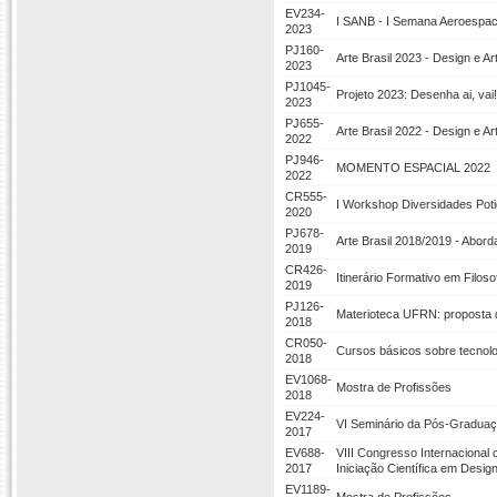
EV234-
I SANB - I Semana Aeroespaci
2023
PJ160-
Arte Brasil 2023 - Design e A
2023
PJ1045-
Projeto 2023: Desenha ai, vai!
2023
PJ655-
Arte Brasil 2022 - Design e A
2022
PJ946-
MOMENTO ESPACIAL 2022
2022
CR555-
I Workshop Diversidades Poti
2020
PJ678-
Arte Brasil 2018/2019 - Abor
2019
CR426-
Itinerário Formativo em Filoso
2019
PJ126-
Materioteca UFRN: proposta d
2018
CR050-
Cursos básicos sobre tecnolo
2018
EV1068-
Mostra de Profissões
2018
EV224-
VI Seminário da Pós-Gradua
2017
EV688-
VIII Congresso Internacional
2017
Iniciação Científica em Desig
EV1189-