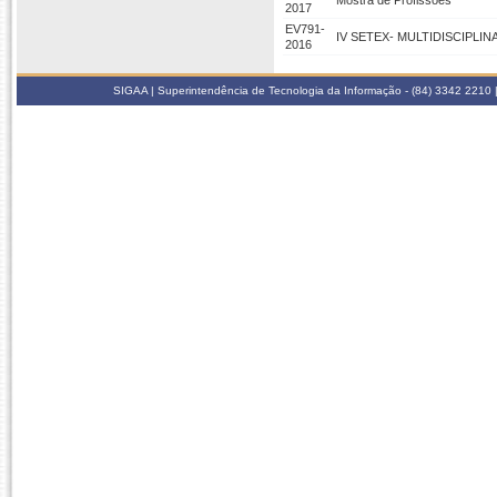
Mostra de Profissões
2017
EV791-
IV SETEX- MULTIDISCIPLIN
2016
SIGAA | Superintendência de Tecnologia da Informação - (84) 3342 2210 