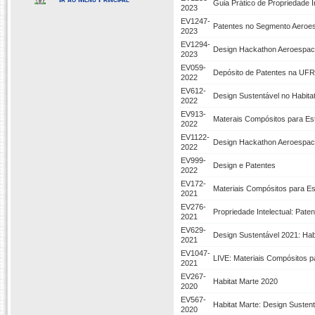
Guia Prático de Propriedade
2023
EV1247-
Patentes no Segmento Aeroes
2023
EV1294-
Design Hackathon Aeroespaci
2023
EV059-
Depósito de Patentes na UFRN:
2022
EV612-
Design Sustentável no Habita
2022
EV913-
Materais Compósitos para Es
2022
EV1122-
Design Hackathon Aeroespaci
2022
EV999-
Design e Patentes
2022
EV172-
Materiais Compósitos para Es
2021
EV276-
Propriedade Intelectual: Pate
2021
EV629-
Design Sustentável 2021: Hab
2021
EV1047-
LIVE: Materiais Compósitos p
2021
EV267-
Habitat Marte 2020
2020
EV567-
Habitat Marte: Design Susten
2020