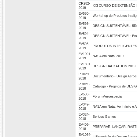
CR282-
XXI CURSO DE EXTENSÃO 
2019
EV580-
Workshop de Produtos Intelig
2019
EV593-
DESIGN SUSTENTÁVEL: 5R
2019
EV594-
DESIGN SUSTENTÁVEL: Ener
2019
EV598-
PRODUTOS INTELIGENTES: 
2019
EV1091-
NASA em Natal 2019
2019
EV1301-
DESIGN HACKATHON 2019
2019
PD029-
Documentário - Design Aero
2018
PD021-
Catálogo - Projetos de DE
2018
EV538-
Fórum Aeroespacial
2018
EV349-
NASA em Natal: Ao Infinito e 
2018
EV324-
Serious Games
2018
EV406-
PREPARAR, LANÇAR, RAST
2018
EV1064-
II Exposição de Design Aeroe