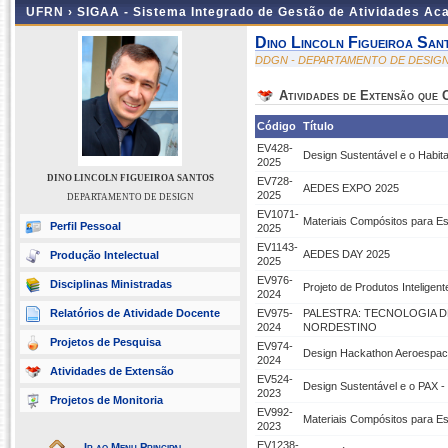
UFRN ›
SIGAA - Sistema Integrado de Gestão de Atividades A
Dino Lincoln Figueiroa San
DDGN - DEPARTAMENTO DE DESIG
Atividades de Extensão que
Código
Título
EV428-
Design Sustentável e o Habit
2025
DINO LINCOLN FIGUEIROA SANTOS
EV728-
AEDES EXPO 2025
2025
DEPARTAMENTO DE DESIGN
EV1071-
Materiais Compósitos para Es
Perfil Pessoal
2025
EV1143-
AEDES DAY 2025
Produção Intelectual
2025
EV976-
Disciplinas Ministradas
Projeto de Produtos Inteligen
2024
Relatórios de Atividade Docente
EV975-
PALESTRA: TECNOLOGIA D
2024
NORDESTINO
Projetos de Pesquisa
EV974-
Design Hackathon Aeroespacia
2024
Atividades de Extensão
EV524-
Design Sustentável e o PAX -
2023
Projetos de Monitoria
EV992-
Materiais Compósitos para Es
2023
EV1238-
Ir ao Menu Principal