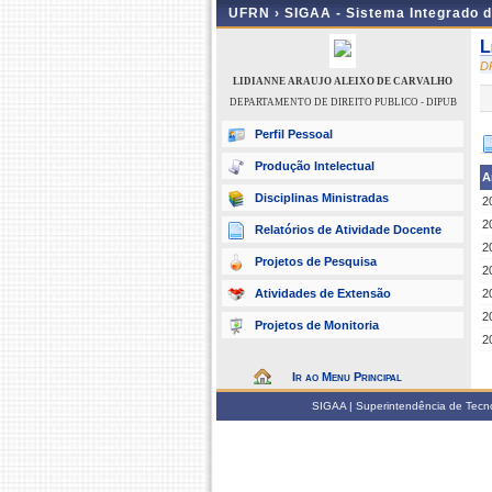
UFRN ›
SIGAA - Sistema Integrado 
L
D
LIDIANNE ARAUJO ALEIXO DE CARVALHO
DEPARTAMENTO DE DIREITO PUBLICO - DIPUB
Perfil Pessoal
Produção Intelectual
A
Disciplinas Ministradas
2
2
Relatórios de Atividade Docente
2
Projetos de Pesquisa
2
Atividades de Extensão
2
2
Projetos de Monitoria
2
Ir ao Menu Principal
SIGAA | Superintendência de Tecno