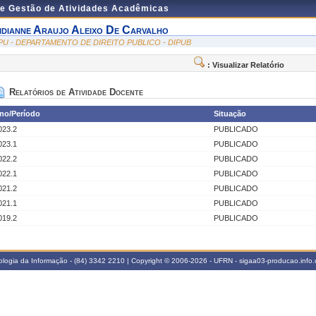
de Gestão de Atividades Acadêmicas
idianne Araujo Aleixo De Carvalho
PU - DEPARTAMENTO DE DIREITO PUBLICO - DIPUB
: Visualizar Relatório
Relatórios de Atividade Docente
no/Período
Situação
023.2
PUBLICADO
023.1
PUBLICADO
022.2
PUBLICADO
022.1
PUBLICADO
021.2
PUBLICADO
021.1
PUBLICADO
019.2
PUBLICADO
logia da Informação - (84) 3342 2210 | Copyright © 2006-2026 - UFRN - sigaa03-producao.info.