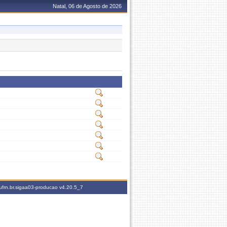
Natal, 06 de Agosto de 2026
ufrn.br.sigaa03-producao
v4.20.5_7