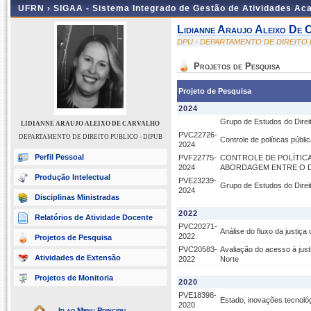
UFRN ›
SIGAA - Sistema Integrado de Gestão de Atividades A
Lidianne Araujo Aleixo De 
DPU - DEPARTAMENTO DE DIREITO 
Projetos de Pesquisa
Projeto de Pesquisa
2024
Grupo de Estudos do Direit
LIDIANNE ARAUJO ALEIXO DE CARVALHO
PVC22726-
DEPARTAMENTO DE DIREITO PUBLICO - DIPUB
Controle de políticas públ
2024
Perfil Pessoal
PVF22775-
CONTROLE DE POLÍTIC
2024
ABORDAGEM ENTRE O D
Produção Intelectual
PVE23239-
Grupo de Estudos do Direit
2024
Disciplinas Ministradas
2022
Relatórios de Atividade Docente
PVC20271-
Análise do fluxo da justiça
2022
Projetos de Pesquisa
PVC20583-
Avaliação do acesso à just
Atividades de Extensão
2022
Norte
Projetos de Monitoria
2020
PVE18398-
Estado, inovações tecnoló
2020
Ir ao Menu Principal