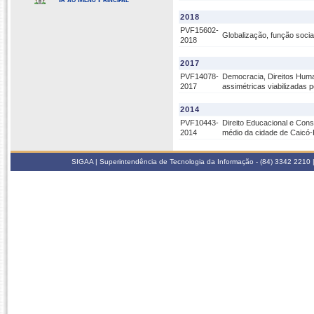
2018
PVF15602-
Globalização, função socia
2018
2017
PVF14078-
Democracia, Direitos Human
2017
assimétricas viabilizadas 
2014
PVF10443-
Direito Educacional e Cons
2014
médio da cidade de Caicó
SIGAA | Superintendência de Tecnologia da Informação - (84) 3342 2210 