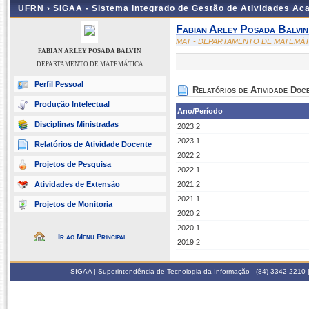
UFRN ›
SIGAA - Sistema Integrado de Gestão de Atividades A
Fabian Arley Posada Balvin
MAT - DEPARTAMENTO DE MATEMÁT
FABIAN ARLEY POSADA BALVIN
DEPARTAMENTO DE MATEMÁTICA
Perfil Pessoal
Relatórios de Atividade Doc
Produção Intelectual
Ano/Período
Disciplinas Ministradas
2023.2
2023.1
Relatórios de Atividade Docente
2022.2
Projetos de Pesquisa
2022.1
Atividades de Extensão
2021.2
2021.1
Projetos de Monitoria
2020.2
2020.1
Ir ao Menu Principal
2019.2
SIGAA | Superintendência de Tecnologia da Informação - (84) 3342 2210 