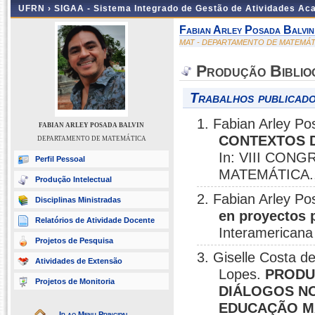
UFRN ›
SIGAA - Sistema Integrado de Gestão de Atividades A
Fabian Arley Posada Balvin
MAT - DEPARTAMENTO DE MATEMÁT
Produção Biblio
Trabalhos publicado
1. Fabian Arley Po
FABIAN ARLEY POSADA BALVIN
CONTEXTOS 
DEPARTAMENTO DE MATEMÁTICA
In: VIII CO
Perfil Pessoal
MATEMÁTICA., 
Produção Intelectual
2. Fabian Arley Po
Disciplinas Ministradas
en proyectos 
Relatórios de Atividade Docente
Interamericana
Projetos de Pesquisa
3. Giselle Costa d
Atividades de Extensão
Lopes.
PRODU
Projetos de Monitoria
DIÁLOGOS NO
EDUCAÇÃO M
Ir ao Menu Principal