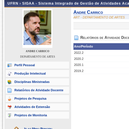
UFRN ›
SIGAA - Sistema Integrado de Gestão de Atividades A
Andre Carrico
ART - DEPARTAMENTO DE ARTES
Relatórios de Atividade Doc
Ano/Período
ANDRE CARRICO
2022.2
DEPARTAMENTO DE ARTES
2020.2
2020.1
Perfil Pessoal
2019.2
Produção Intelectual
Disciplinas Ministradas
Relatórios de Atividade Docente
Projetos de Pesquisa
Atividades de Extensão
Projetos de Monitoria
Ir ao Menu Principal