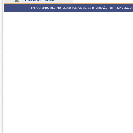
SIGAA | Superintendência de Tecnologia da Informação - (84) 3342 2210 