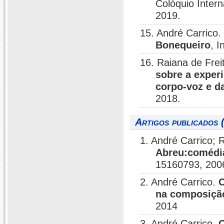
Colóquio Inter
2019.
15. André Carrico.
Bonequeiro
, 
16. Raiana de Frei
sobre a experi
corpo-voz e d
2018.
Artigos publicados 
1. André Carrico;
Abreu:comédia
15160793, 200
2. André Carrico.
C
na composição
2014
3. André Carrico.
C