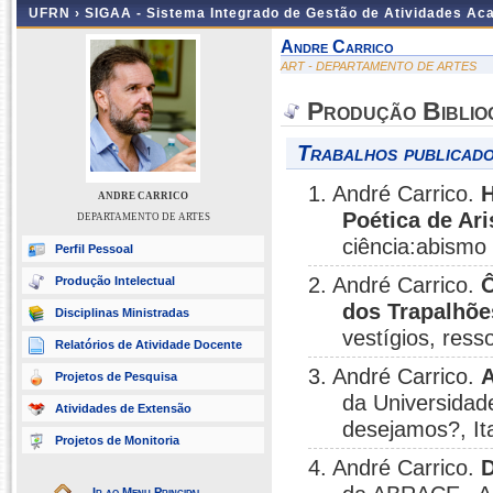
UFRN ›
SIGAA - Sistema Integrado de Gestão de Atividades A
Andre Carrico
ART - DEPARTAMENTO DE ARTES
Produção Biblio
Trabalhos publicado
1. André Carrico.
H
ANDRE CARRICO
Poética de Ari
DEPARTAMENTO DE ARTES
ciência:abismo
Perfil Pessoal
2. André Carrico.
Ô
Produção Intelectual
dos Trapalhõe
Disciplinas Ministradas
vestígios, res
Relatórios de Atividade Docente
3. André Carrico.
A
Projetos de Pesquisa
da Universidad
Atividades de Extensão
desejamos?, It
Projetos de Monitoria
4. André Carrico.
D
Ir ao Menu Principal