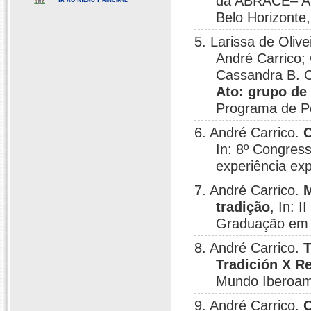
da ABRACE– Ar
Belo Horizonte
5. Larissa de Olive
André Carrico; 
Cassandra B. O
Ato: grupo de
Programa de P
6. André Carrico.
C
In: 8º Congres
experiência ex
7. André Carrico.
M
tradição
, In: 
Graduação em A
8. André Carrico.
T
Tradición X R
Mundo Iberoam
9. André Carrico.
O