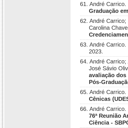
61. André Carrico.
Graduação em
62. André Carrico; 
Carolina Chav
Credenciame
63. André Carrico.
2023.
64. André Carric
José Sávio Oli
avaliação dos
Pós-Graduaçã
65. André Carrico.
Cênicas (UDE
66. André Carrico.
76ª Reunião A
Ciência - SBP