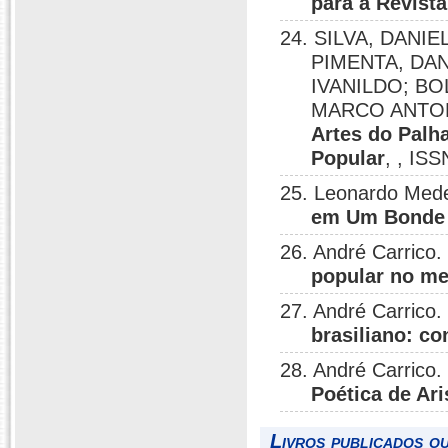
para a Revist
24. SILVA, DANIE
PIMENTA, DAN
IVANILDO; B
MARCO ANTO
Artes do Palh
Popular
, , IS
25. Leonardo Medei
em Um Bonde
26. André Carrico.
popular no me
27. André Carrico.
brasiliano: c
28. André Carrico.
Poética de Ari
Livros publicados o