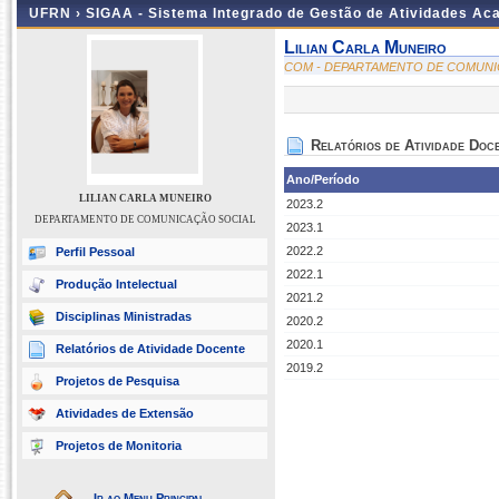
UFRN ›
SIGAA - Sistema Integrado de Gestão de Atividades A
Lilian Carla Muneiro
COM - DEPARTAMENTO DE COMUNI
Relatórios de Atividade Doc
Ano/Período
LILIAN CARLA MUNEIRO
2023.2
DEPARTAMENTO DE COMUNICAÇÃO SOCIAL
2023.1
2022.2
Perfil Pessoal
2022.1
Produção Intelectual
2021.2
Disciplinas Ministradas
2020.2
2020.1
Relatórios de Atividade Docente
2019.2
Projetos de Pesquisa
Atividades de Extensão
Projetos de Monitoria
Ir ao Menu Principal