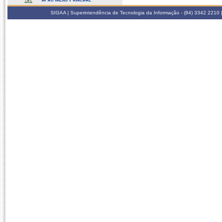
SIGAA | Superintendência de Tecnologia da Informação - (84) 3342 2210 