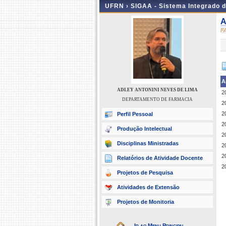
UFRN ›
SIGAA - Sistema Integrado 
A
F
A
ADLEY ANTONINI NEVES DE LIMA
2
DEPARTAMENTO DE FARMACIA
2
2
Perfil Pessoal
2
Produção Intelectual
2
Disciplinas Ministradas
2
2
Relatórios de Atividade Docente
2
Projetos de Pesquisa
Atividades de Extensão
Projetos de Monitoria
Ir ao Menu Principal