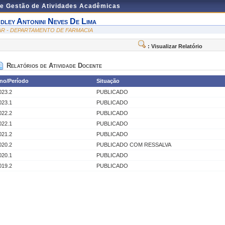
de Gestão de Atividades Acadêmicas
dley Antonini Neves De Lima
AR - DEPARTAMENTO DE FARMACIA
: Visualizar Relatório
Relatórios de Atividade Docente
no/Período
Situação
023.2
PUBLICADO
023.1
PUBLICADO
022.2
PUBLICADO
022.1
PUBLICADO
021.2
PUBLICADO
020.2
PUBLICADO COM RESSALVA
020.1
PUBLICADO
019.2
PUBLICADO