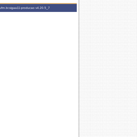
ufrn.br.sigaa11-producao
v4.20.5_7