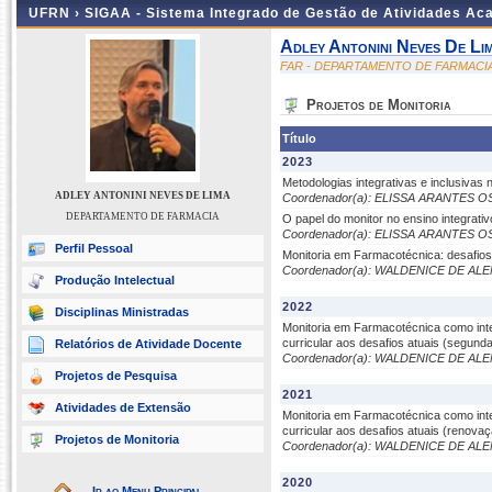
UFRN ›
SIGAA - Sistema Integrado de Gestão de Atividades A
Adley Antonini Neves De Li
FAR - DEPARTAMENTO DE FARMACI
Projetos de Monitoria
Título
2023
Metodologias integrativas e inclusivas
ADLEY ANTONINI NEVES DE LIMA
Coordenador(a): ELISSA ARANTES 
DEPARTAMENTO DE FARMACIA
O papel do monitor no ensino integrati
Coordenador(a): ELISSA ARANTES 
Perfil Pessoal
Monitoria em Farmacotécnica: desafios 
Coordenador(a): WALDENICE DE AL
Produção Intelectual
2022
Disciplinas Ministradas
Monitoria em Farmacotécnica como inte
curricular aos desafios atuais (segund
Relatórios de Atividade Docente
Coordenador(a): WALDENICE DE AL
Projetos de Pesquisa
2021
Atividades de Extensão
Monitoria em Farmacotécnica como inte
curricular aos desafios atuais (renova
Projetos de Monitoria
Coordenador(a): WALDENICE DE AL
2020
Ir ao Menu Principal