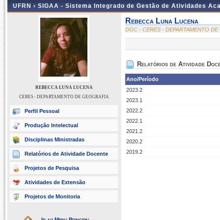
UFRN ›
SIGAA - Sistema Integrado de Gestão de Atividades A
Rebecca Luna Lucena
DGC - CERES - DEPARTAMENTO DE
Relatórios de Atividade Doc
Ano/Período
REBECCA LUNA LUCENA
2023.2
CERES - DEPARTAMENTO DE GEOGRAFIA
2023.1
2022.2
Perfil Pessoal
2022.1
Produção Intelectual
2021.2
Disciplinas Ministradas
2020.2
2019.2
Relatórios de Atividade Docente
Projetos de Pesquisa
Atividades de Extensão
Projetos de Monitoria
Ir ao Menu Principal