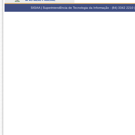
SIGAA | Superintendência de Tecnologia da Informação - (84) 3342 2210 