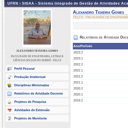
UFRN ›
SIGAA - Sistema Integrado de Gestão de Atividades A
Alexandro Teixeira Gomes
FELCS - FACULDADE DE ENGENHARIA
Relatórios de Atividade Doc
Ano/Período
ALEXANDRO TEIXEIRA GOMES
2023.2
FACULDADE DE ENGENHARIA, LETRAS E
2023.1
CIÊNCIAS SOCIAIS DO SERIDÓ - FELCS
2022.2
Perfil Pessoal
2022.1
2021.2
Produção Intelectual
2021.1
Disciplinas Ministradas
2020.2
Relatórios de Atividade Docente
2020.1
2019.2
Projetos de Pesquisa
Atividades de Extensão
Projetos de Monitoria