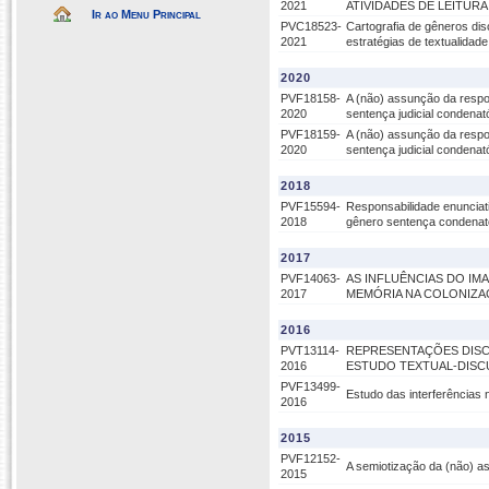
2021
ATIVIDADES DE LEITUR
Ir ao Menu Principal
PVC18523-
Cartografia de gêneros discu
2021
estratégias de textualid
2020
PVF18158-
A (não) assunção da respons
2020
sentença judicial condenat
PVF18159-
A (não) assunção da respons
2020
sentença judicial condenat
2018
PVF15594-
Responsabilidade enunciati
2018
gênero sentença condenat
2017
PVF14063-
AS INFLUÊNCIAS DO IM
2017
MEMÓRIA NA COLONIZAÇ
2016
PVT13114-
REPRESENTAÇÕES DISCU
2016
ESTUDO TEXTUAL-DISC
PVF13499-
Estudo das interferências 
2016
2015
PVF12152-
A semiotização da (não) as
2015