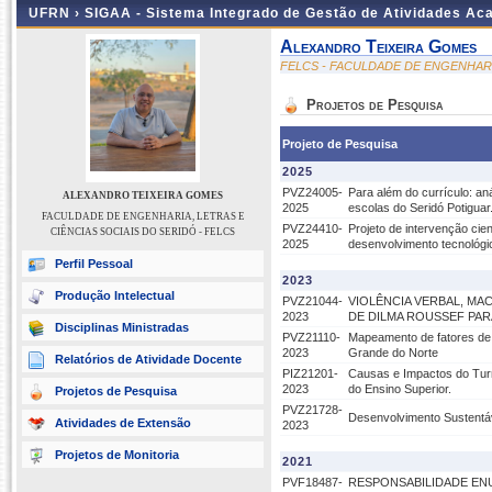
UFRN ›
SIGAA - Sistema Integrado de Gestão de Atividades A
Alexandro Teixeira Gomes
FELCS - FACULDADE DE ENGENHARIA
Projetos de Pesquisa
Projeto de Pesquisa
2025
PVZ24005-
Para além do currículo: an
ALEXANDRO TEIXEIRA GOMES
2025
escolas do Seridó Potiguar
FACULDADE DE ENGENHARIA, LETRAS E
PVZ24410-
Projeto de intervenção cie
CIÊNCIAS SOCIAIS DO SERIDÓ - FELCS
2025
desenvolvimento tecnológi
Perfil Pessoal
2023
Produção Intelectual
PVZ21044-
VIOLÊNCIA VERBAL, MAC
2023
DE DILMA ROUSSEF PAR
Disciplinas Ministradas
PVZ21110-
Mapeamento de fatores de 
2023
Grande do Norte
Relatórios de Atividade Docente
PIZ21201-
Causas e Impactos do Tur
2023
do Ensino Superior.
Projetos de Pesquisa
PVZ21728-
Desenvolvimento Sustentá
Atividades de Extensão
2023
Projetos de Monitoria
2021
PVF18487-
RESPONSABILIDADE ENU