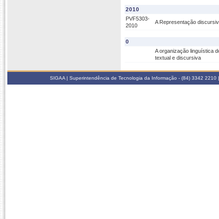
2010
PVF5303-
A Representação discursiv
2010
0
A organização linguística d
textual e discursiva
SIGAA | Superintendência de Tecnologia da Informação - (84) 3342 2210 