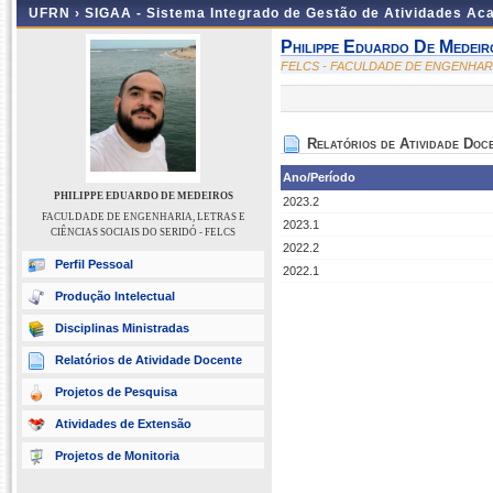
UFRN ›
SIGAA - Sistema Integrado de Gestão de Atividades A
Philippe Eduardo De Medeir
FELCS - FACULDADE DE ENGENHARIA
Relatórios de Atividade Doc
Ano/Período
PHILIPPE EDUARDO DE MEDEIROS
2023.2
FACULDADE DE ENGENHARIA, LETRAS E
2023.1
CIÊNCIAS SOCIAIS DO SERIDÓ - FELCS
2022.2
Perfil Pessoal
2022.1
Produção Intelectual
Disciplinas Ministradas
Relatórios de Atividade Docente
Projetos de Pesquisa
Atividades de Extensão
Projetos de Monitoria