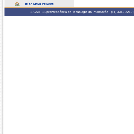
Ir ao Menu Principal
SIGAA | Superintendência de Tecnologia da Informação - (84) 3342 2210 