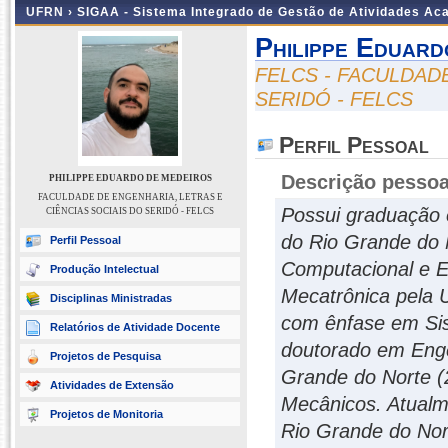
UFRN ›
SIGAA - Sistema Integrado de Gestão de Atividades A
Philippe Eduar
FELCS - FACULDAD
SERIDÓ - FELCS
Perfil Pessoal
Descrição pessoa
PHILIPPE EDUARDO DE MEDEIROS
FACULDADE DE ENGENHARIA, LETRAS E
Possui graduação 
CIÊNCIAS SOCIAIS DO SERIDÓ - FELCS
do Rio Grande do 
Perfil Pessoal
Computacional e E
Produção Intelectual
Mecatrônica pela 
Disciplinas Ministradas
com ênfase em Sis
Relatórios de Atividade Docente
doutorado em Enge
Projetos de Pesquisa
Grande do Norte (
Atividades de Extensão
Mecânicos. Atualm
Projetos de Monitoria
Rio Grande do Nor