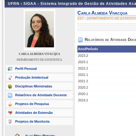
UFRN ›
SIGAA - Sistema Integrado de Gestão de Atividades A
Carla Almeida Vivacqua
EST - DEPARTAMENTO DE ESTATIST
Relatórios de Atividade Doc
Ano/Período
CARLA ALMEIDA VIVACQUA
2023.2
DEPARTAMENTO DE ESTATISTICA
2023.1
2022.2
Perfil Pessoal
2022.1
Produção Intelectual
2021.2
Disciplinas Ministradas
2020.2
2020.1
Relatórios de Atividade Docente
2019.2
Projetos de Pesquisa
Atividades de Extensão
Projetos de Monitoria
Ir ao Menu Principal