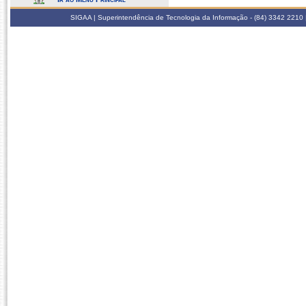
SIGAA | Superintendência de Tecnologia da Informação - (84) 3342 2210 