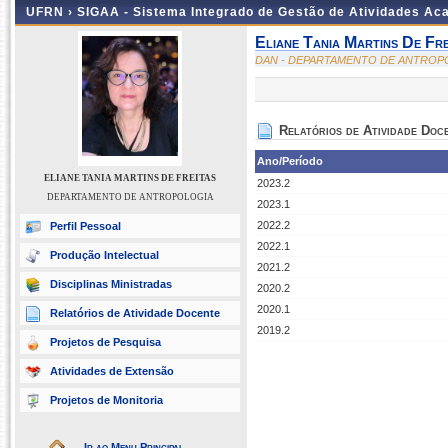
UFRN ›
SIGAA - Sistema Integrado de Gestão de Atividades A
Eliane Tania Martins De Fre
DAN - DEPARTAMENTO DE ANTROP
Relatórios de Atividade Doc
Ano/Período
ELIANE TANIA MARTINS DE FREITAS
2023.2
DEPARTAMENTO DE ANTROPOLOGIA
2023.1
2022.2
Perfil Pessoal
2022.1
Produção Intelectual
2021.2
Disciplinas Ministradas
2020.2
2020.1
Relatórios de Atividade Docente
2019.2
Projetos de Pesquisa
Atividades de Extensão
Projetos de Monitoria
Ir ao Menu Principal