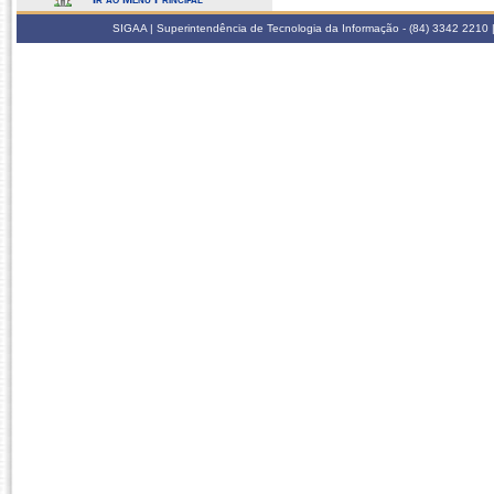
SIGAA | Superintendência de Tecnologia da Informação - (84) 3342 2210 