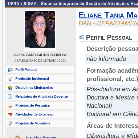
UFRN ›
SIGAA - Sistema Integrado de Gestão de Atividades A
Eliane Tania Ma
DAN - DEPARTAME
Perfil Pessoal
Descrição pessoa
ELIANE TANIA MARTINS DE FREITAS
não informada
DEPARTAMENTO DE ANTROPOLOGIA
Formação acadêmi
Perfil Pessoal
profissional, etc.
Produção Intelectual
Disciplinas Ministradas
Pós-doutora em An
Doutora e Mestre
Relatórios de Atividade Docente
Nacional)
Projetos de Pesquisa
Bacharel em Ciênc
Atividades de Extensão
Projetos de Monitoria
Áreas de Interes
Cibercultura e Mídi
Ir ao Menu Principal