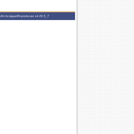
ufrn.br.sigaa06-producao
v4.20.5_7