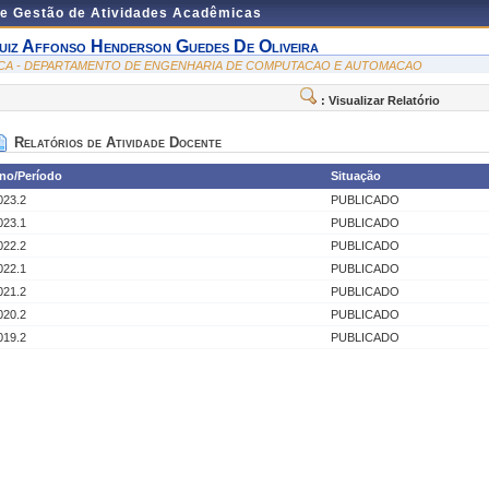
de Gestão de Atividades Acadêmicas
uiz Affonso Henderson Guedes De Oliveira
CA - DEPARTAMENTO DE ENGENHARIA DE COMPUTACAO E AUTOMACAO
: Visualizar Relatório
Relatórios de Atividade Docente
no/Período
Situação
023.2
PUBLICADO
023.1
PUBLICADO
022.2
PUBLICADO
022.1
PUBLICADO
021.2
PUBLICADO
020.2
PUBLICADO
019.2
PUBLICADO