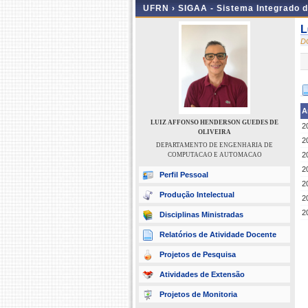
UFRN ›
SIGAA - Sistema Integrado 
L
D
A
LUIZ AFFONSO HENDERSON GUEDES DE
2
OLIVEIRA
2
DEPARTAMENTO DE ENGENHARIA DE
2
COMPUTACAO E AUTOMACAO
2
Perfil Pessoal
2
Produção Intelectual
2
2
Disciplinas Ministradas
Relatórios de Atividade Docente
Projetos de Pesquisa
Atividades de Extensão
Projetos de Monitoria