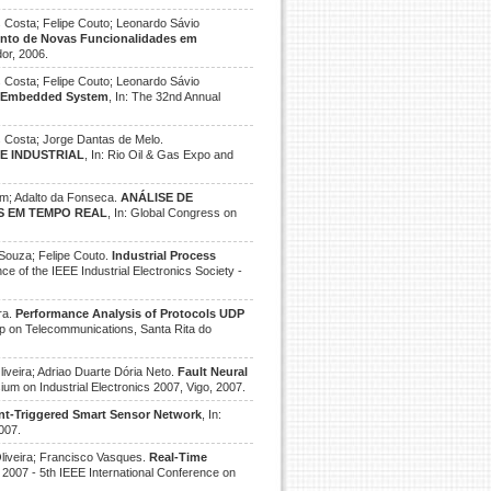
s Costa; Felipe Couto; Leonardo Sávio
ento de Novas Funcionalidades em
dor, 2006.
s Costa; Felipe Couto; Leonardo Sávio
to Embedded System
, In: The 32nd Annual
s Costa; Jorge Dantas de Melo.
E INDUSTRIAL
, In: Rio Oil & Gas Expo and
im; Adalto da Fonseca.
ANÁLISE DE
S EM TEMPO REAL
, In: Global Congress on
Souza; Felipe Couto.
Industrial Process
ce of the IEEE Industrial Electronics Society -
ra.
Performance Analysis of Protocols UDP
op on Telecommunications, Santa Rita do
iveira; Adriao Duarte Dória Neto.
Fault Neural
ium on Industrial Electronics 2007, Vigo, 2007.
nt-Triggered Smart Sensor Network
, In:
007.
liveira; Francisco Vasques.
Real-Time
N 2007 - 5th IEEE International Conference on