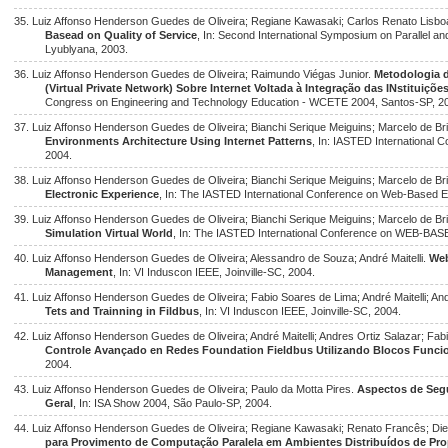
35. Luiz Affonso Henderson Guedes de Oliveira; Regiane Kawasaki; Carlos Renato Lisb
Basead on Quality of Service
, In: Second International Symposium on Parallel a
Lyublyana, 2003.
36. Luiz Affonso Henderson Guedes de Oliveira; Raimundo Viégas Junior.
Metodologia 
(Virtual Private Network) Sobre Internet Voltada à Integração das INstituiçõe
Congress on Engineering and Technology Education - WCETE 2004, Santos-SP, 2
37. Luiz Affonso Henderson Guedes de Oliveira; Bianchi Serique Meiguins; Marcelo de Br
Environments Architecture Using Internet Patterns
, In: IASTED International 
2004.
38. Luiz Affonso Henderson Guedes de Oliveira; Bianchi Serique Meiguins; Marcelo de Br
Electronic Experience
, In: The IASTED International Conference on Web-Based Ed
39. Luiz Affonso Henderson Guedes de Oliveira; Bianchi Serique Meiguins; Marcelo de Br
Simulation Virtual World
, In: The IASTED International Conference on WEB-BA
40. Luiz Affonso Henderson Guedes de Oliveira; Alessandro de Souza; André Maitelli.
Web
Management
, In: VI Induscon IEEE, Joinville-SC, 2004.
41. Luiz Affonso Henderson Guedes de Oliveira; Fabio Soares de Lima; André Maitelli; An
Tets and Trainning in Fildbus
, In: VI Induscon IEEE, Joinville-SC, 2004.
42. Luiz Affonso Henderson Guedes de Oliveira; André Maitelli; Andres Ortiz Salazar; Fa
Controle Avançado en Redes Foundation Fieldbus Utilizando Blocos Funci
2004.
43. Luiz Affonso Henderson Guedes de Oliveira; Paulo da Motta Pires.
Aspectos de Seg
Geral
, In: ISA Show 2004, São Paulo-SP, 2004.
44. Luiz Affonso Henderson Guedes de Oliveira; Regiane Kawasaki; Renato Francês; Di
para Provimento de Computação Paralela em Ambientes Distribuídos de Pro