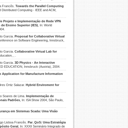
oa Francês.
Towards the Parallel Computing
nd Distributed Computing - IEEE and ACM,
de Projeto e Implementação de Rede VPN
s de Ensino Superior (IES)
, In: World
004.
ito Garcia.
Proposal for Collaborative Virtual
Conference on Software Engineering, Innsbruck,
ito Garcia.
Collaborative Virtual Lab for
ucation, , .
ito Garcia.
3D Physics - An Interactive
SED EDUCATION, Innsbruck (Austria), 2004.
 Application for Manufacture Information
dres Ortiz Salazar.
Hybrid Enviroment for
bio Soares de Lima.
Implementação de
onais Padrões
, In: ISA Show 2004, São Paulo,
urança em Sistemas Scada: Uma Visão
ego Lisboa Francês.
Par_QoS: Uma Estratégia
pósito Geral
, In: XXXII Seminário Integrado de