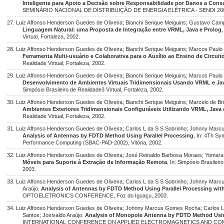
Inteligente para Apoio a Decisão sobre Responsabilidade por Danos a Con
SEMINÁRIO NACIONAL DE DISTRIBUIÇÃO DE ENERGIA ELÉTRICA - SENDI 2002,
27. Luiz Affonso Henderson Guedes de Oliveira; Bianchi Serique Meiguins; Gustavo Ca
Linguagem Natural: uma Proposta de Integração entre VRML, Java e Prolog
Virtual, Fortaleza, 2002.
28. Luiz Affonso Henderson Guedes de Oliveira; Bianchi Serique Meiguins; Marcos Paulo
Ferramenta Multi-usuário e Colaborativa para o Auxílio ao Ensino de Circuito
Realidade Virtual, Fortaleza, 2002.
29. Luiz Affonso Henderson Guedes de Oliveira; Bianchi Serique Meiguins; Marcos Paulo 
Desenvolvimento de Ambientes Virtuais Tridimensionais Usando VRML e J
Simpósio Brasileiro de Realidade3 Virtual, Fortaleza, 2002.
30. Luiz Affonso Henderson Guedes de Oliveira; Bianchi Serique Meiguins; Marcelo de B
Ambientes Exteriores Tridimensionais Configuráveis Utilizando VRML, Java 
Realidade Virtual, Fortaleza, 2002.
31. Luiz Affonso Henderson Guedes de Oliveira; Carlos L da S S Sobrinho; Johnny Mar
Analysis of Antennas by FDTD Method Using Parallel Processing
, In: 4Th S
Performance Computing (SBAC-PAD-2002), Vitória, 2002.
32. Luiz Affonso Henderson Guedes de Oliveira; José Reinaldo Barbosa Moraes; Yomara
Móveis para Suporte à Extração de Informação Remota
, In: Simpósio Brasilei
2003.
33. Luiz Affonso Henderson Guedes de Oliveira; Carlos L da S S Sobrinho; Johnny Mar
Araújo.
Analysis of Antennas by FDTD Method Using Parallel Processing wit
OPTOELETRONICS CONFERENCE, Foz do Iguaçu, 2003.
34. Luiz Affonso Henderson Guedes de Oliveira; Johnny Marcus Gomes Rocha; Carlos L
Santos; Josivaldo Araújo.
Analysis of Monopole Antenna by FDTD Method Usi
INTERNATIONAL CONFERENCE ON APPLIED ELECTROMAGNETICS AND COMMUNI