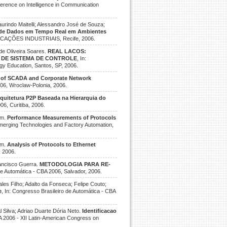
nference on Intelligence in Communication
urindo Maitelli; Alessandro José de Souza;
de Dados em Tempo Real em Ambientes
CAÇÕES INDUSTRIAIS, Recife, 2006.
de Oliveira Soares.
REAL LACOS:
 DE SISTEMA DE CONTROLE
, In:
 Education, Santos, SP, 2006.
s of SCADA and Corporate Network
06, Wroclaw-Polonia, 2006.
quitetura P2P Baseada na Hierarquia do
6, Curitiba, 2006.
im.
Performance Measurements of Protocols
 Emerging Technologies and Factory Automation,
im.
Analysis of Protocols to Ethernet
, 2006.
rancisco Guerra.
METODOLOGIA PARA RE-
 de Automática - CBA 2006, Salvador, 2006.
es Filho; Adalto da Fonseca; Felipe Couto;
e
, In: Congresso Brasileiro de Automática - CBA
 Silva; Adriao Duarte Dória Neto.
Identificacao
A 2006 - XII Latin-American Congress on