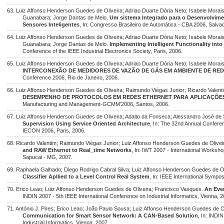
63. Luiz Affonso Henderson Guedes de Oliveira; Adriao Duarte Dória Neto; Isabele Morai
Guanabara; Jorge Dantas de Melo.
Um sistema Integrado para o Desenvolvim
Sensores Inteligentes
, In: Congresso Brasileiro de Automática - CBA 2006, Salva
64. Luiz Affonso Henderson Guedes de Oliveira; Adriao Duarte Dória Neto; Isabele Morai
Guanabara; Jorge Dantas de Melo.
Implementing Intelligent Functionality in
Conference of the IEEE Industrial Electronics Society, Paris, 2006.
65. Luiz Affonso Henderson Guedes de Oliveira; Adriao Duarte Dória Neto; Isabele Morai
INTERCONEXÃO DE MEDIDORES DE VAZÃO DE GÁS EM AMBIENTE DE RED
Conference 2006, Rio de Janeiro, 2006.
66. Luiz Affonso Henderson Guedes de Oliveira; Raimundo Viégas Junior; Ricardo Valent
DESEMPENHO DE PROTOCOLOS EM REDES ETHERNET PARA APLICAÇÕE
Manufacturing and Management-GCMM'2006, Santos, 2006.
67. Luiz Affonso Henderson Guedes de Oliveira; Adalto da Fonseca; Alessandro José de 
Supervision Using Service Oriented Architecture
, In: The 32nd Annual Conferen
IECON 2006, Paris, 2006.
68. Ricardo Valentim; Raimundo Viégas Junior; Luiz Affonso Henderson Guedes de Olivei
and RAW Ethernet to Real_time Networks
, In: IWT 2007 - International Worksh
Sapucai - MG, 2007.
69. Raphaela Galhado; Diego Rodrigo Cabral Silva; Luiz Affonso Henderson Guedes de Ol
Classifier Apllied to a Level Control Real System
, In: IEEE International Sympos
70. Erico Leao; Luiz Affonso Henderson Guedes de Oliveira; Francisco Vasques.
An Eve
INDIN 2007 - 5th IEEE International Conference on Industrial Informatics, Vienna, 2
71. António J. Pires; Erico Leao; João Paulo Sousa; Luiz Affonso Henderson Guedes de O
Communication for Smart Sensor Network: A CAN-Based Solution
, In: INDI
Industrial Informatics, Vienna, 2007.