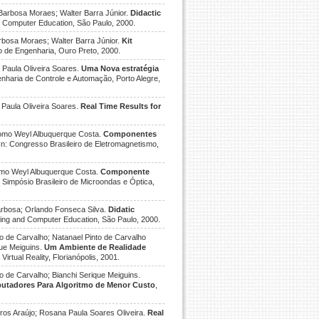
 Barbosa Moraes; Walter Barra Júnior.
Didactic
nd Computer Education, São Paulo, 2000.
rbosa Moraes; Walter Barra Júnior.
Kit
no de Engenharia, Ouro Preto, 2000.
 Paula Oliveira Soares.
Uma Nova estratégia
enharia de Controle e Automação, Porto Alegre,
 Paula Oliveira Soares.
Real Time Results for
tomo Weyl Albuquerque Costa.
Componentes
 In: Congresso Brasileiro de Eletromagnetismo,
timo Weyl Albuquerque Costa.
Componente
n: Simpósio Brasileiro de Microondas e Óptica,
arbosa; Orlando Fonseca Silva.
Didatic
ering and Computer Education, São Paulo, 2000.
o de Carvalho; Natanael Pinto de Carvalho
que Meiguins.
Um Ambiente de Realidade
irtual Reality, Florianópolis, 2001.
o de Carvalho; Bianchi Serique Meiguins.
utadores Para Algoritmo de Menor Custo
,
rros Araújo; Rosana Paula Soares Oliveira.
Real