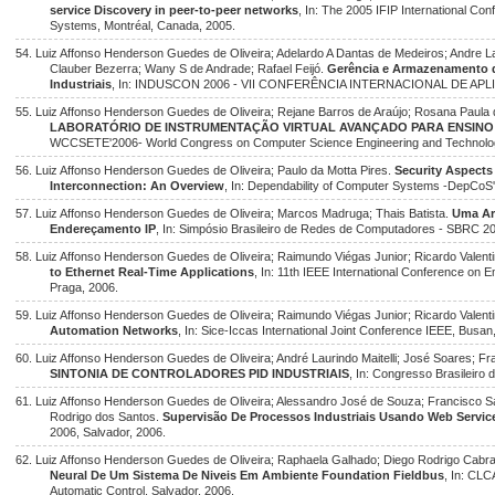
service Discovery in peer-to-peer networks
, In: The 2005 IFIP International Co
Systems, Montréal, Canada, 2005.
54. Luiz Affonso Henderson Guedes de Oliveira; Adelardo A Dantas de Medeiros; Andre La
Clauber Bezerra; Wany S de Andrade; Rafael Feijó.
Gerência e Armazenamento 
Industriais
, In: INDUSCON 2006 - VII CONFERÊNCIA INTERNACIONAL DE APLI
55. Luiz Affonso Henderson Guedes de Oliveira; Rejane Barros de Araújo; Rosana Paula 
LABORATÓRIO DE INSTRUMENTAÇÃO VIRTUAL AVANÇADO PARA ENSINO
WCCSETE'2006- World Congress on Computer Science Engineering and Technology
56. Luiz Affonso Henderson Guedes de Oliveira; Paulo da Motta Pires.
Security Aspect
Interconnection: An Overview
, In: Dependability of Computer Systems -DepCoS'
57. Luiz Affonso Henderson Guedes de Oliveira; Marcos Madruga; Thais Batista.
Uma Ar
Endereçamento IP
, In: Simpósio Brasileiro de Redes de Computadores - SBRC 200
58. Luiz Affonso Henderson Guedes de Oliveira; Raimundo Viégas Junior; Ricardo Valent
to Ethernet Real-Time Applications
, In: 11th IEEE International Conference on
Praga, 2006.
59. Luiz Affonso Henderson Guedes de Oliveira; Raimundo Viégas Junior; Ricardo Valent
Automation Networks
, In: Sice-Iccas International Joint Conference IEEE, Busan
60. Luiz Affonso Henderson Guedes de Oliveira; André Laurindo Maitelli; José Soares; F
SINTONIA DE CONTROLADORES PID INDUSTRIAIS
, In: Congresso Brasileiro
61. Luiz Affonso Henderson Guedes de Oliveira; Alessandro José de Souza; Francisco Sal
Rodrigo dos Santos.
Supervisão De Processos Industriais Usando Web Servic
2006, Salvador, 2006.
62. Luiz Affonso Henderson Guedes de Oliveira; Raphaela Galhado; Diego Rodrigo Cabral
Neural De Um Sistema De Niveis Em Ambiente Foundation Fieldbus
, In: CLC
Automatic Control, Salvador, 2006.