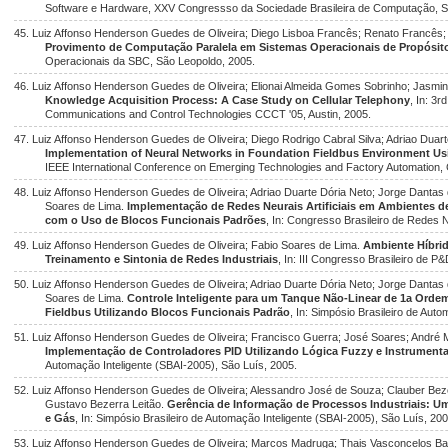
Software e Hardware, XXV Congressso da Sociedade Brasileira de Computação, S
45. Luiz Affonso Henderson Guedes de Oliveira; Diego Lisboa Francês; Renato Francês
Provimento de Computação Paralela em Sistemas Operacionais de Propósit
Operacionais da SBC, São Leopoldo, 2005.
46. Luiz Affonso Henderson Guedes de Oliveira; Elionai Almeida Gomes Sobrinho; Jasmine
Knowledge Acquisition Process: A Case Study on Cellular Telephony
, In: 3
Communications and Control Technologies CCCT '05, Austin, 2005.
47. Luiz Affonso Henderson Guedes de Oliveira; Diego Rodrigo Cabral Silva; Adriao Duar
Implementation of Neural Networks in Foundation Fieldbus Environment Us
IEEE International Conference on Emerging Technologies and Factory Automation, Ca
48. Luiz Affonso Henderson Guedes de Oliveira; Adriao Duarte Dória Neto; Jorge Dantas 
Soares de Lima.
Implementação de Redes Neurais Artificiais em Ambientes d
com o Uso de Blocos Funcionais Padrões
, In: Congresso Brasileiro de Redes N
49. Luiz Affonso Henderson Guedes de Oliveira; Fabio Soares de Lima.
Ambiente Híbrid
Treinamento e Sintonia de Redes Industriais
, In: III Congresso Brasileiro de 
50. Luiz Affonso Henderson Guedes de Oliveira; Adriao Duarte Dória Neto; Jorge Dantas 
Soares de Lima.
Controle Inteligente para um Tanque Não-Linear de 1a Orde
Fieldbus Utilizando Blocos Funcionais Padrão
, In: Simpósio Brasileiro de Aut
51. Luiz Affonso Henderson Guedes de Oliveira; Francisco Guerra; José Soares; André Mai
Implementação de Controladores PID Utilizando Lógica Fuzzy e Instrumenta
Automação Inteligente (SBAI-2005), São Luís, 2005.
52. Luiz Affonso Henderson Guedes de Oliveira; Alessandro José de Souza; Clauber Beze
Gustavo Bezerra Leitão.
Gerência de Informação de Processos Industriais: U
e Gás
, In: Simpósio Brasileiro de Automação Inteligente (SBAI-2005), São Luís, 200
53. Luiz Affonso Henderson Guedes de Oliveira; Marcos Madruga; Thais Vasconcelos Ba