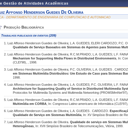
de Gestão de Atividades Acadêmicas
uiz Affonso Henderson Guedes De Oliveira
CA - DEPARTAMENTO DE ENGENHARIA DE COMPUTACAO E AUTOMACAO
Produção Bibliográfica
Trabalhos publicados em eventos (209)
1. Luiz Affonso Henderson Guedes de Oliveira; L.A. GUEDES; ELERI CARDOZO; P.C. 
Qualidade de Serviço Baseados em Sistemas de Agentes para Sistemas Multi
2. Luiz Affonso Henderson Guedes de Oliveira; R.C.M.PRADO; L.A. GUEDES; L.F. FA
Mechanism for Supporting Media Flows in Distributed Environments
, In: Co
(CLEI'98), , 1998.
3. Luiz Affonso Henderson Guedes de Oliveira; P.C. OLIVEIRA; L.A. GUEDES . CARDO
em Sistemas Multimídia Distribuídos: Um Estudo de Caso para Sistemas B
1998.
4. Luiz Affonso Henderson Guedes de Oliveira; L.A. GUEDES; P.C. OLIVEIRA; L.F. FA
Architecture for Supporting Quality of Service in Distributed Multimedia Sy
Protocolos for Multimedia Systems and Multimedia Networking (PROMSMmNet'97),
5. Luiz Affonso Henderson Guedes de Oliveira; R.C.M.PRADO; L.A. GUEDES; L.F. FA
Multimídia em CORBA
, In: Congresso Latino-americano de Informática (CLEI'97),
6. Luiz Affonso Henderson Guedes de Oliveira; L.A. GUEDES . CARDOZO.
Especificaç
Qualidade de Serviço em Sistemas Multimídia
, In: XV Simpósio Brasileiro de 
7. Luiz Affonso Henderson Guedes de Oliveira.
Qualidade de serviço em Sistemas Mult
Heterogêneas
, In: XVII Simpósio Brasileiro de Telecomunicações, Vitória, 1999.