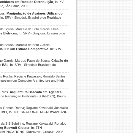
sumidores em Rede de Distribuição
, In: XV
 São Paulo, 2002.
mpos.
Manipulação de Avatares Utilizando
, In: SRV - Simpósio Brasileiro de Realidade
 de Sousa; Marcelo de Brito Garcia.
Uma
s Elétricos
, In: SRV - Simjpósio Brasileiro de
de Sousa; Marcelo de Brito Garcia.
ava 3D: Um Estudo Comparativo
, In: SRV-
rito Garcia; Marcos Paulo de Sousa.
Criação de
e EAI.
, In: SRV - Simpósio Brasileiro de
cus Rocha; Regiane Kawasaki; Ronaldo Santos.
ymposium om Computer Architecture and High
 Pires.
Arquitetura Baseada em Agentes
ro de Automação Inteligente (SBAI-2003), Bauru,
cus Gomes Rocha; Regiane Kawasaki; Josivaldo
h MPI
, In: INTERNATIONAL MICROWAVE AND
 da S S Sobrinho; Regiane Kawasaki; Ronaldo
ng Beowulf Cluster
, In: 7TH
CATIONS, Dubrovnik (Croatia), 2003.