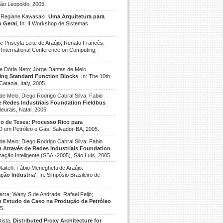
ão Leopoldo, 2005.
; Regiane Kawasaki.
Uma Arquitetura para
o Geral
, In: II Workshop de Sistemas
 Priscyla Leite de Araújo; Renato Francês.
rd International Conference on Computing,
te Dória Neto; Jorge Dantas de Melo.
ing Standard Function Blocks
, In: The 10th
tania, Italy, 2005.
de Melo; Diego Rodrigo Cabral Silva; Fabio
e Redes Industriais Foundation Fieldbus
eurais, Natal, 2005.
o de Teses: Processo Rico para
P&D em Petróleo e Gás, Salvador-BA, 2005.
de Melo; Diego Rodrigo Cabral Silva; Fabio
m Através de Redes Industriais Foundation
omação Inteligente (SBAI-2005), São Luís, 2005.
telli; Fábio Meneghetti de Araújo.
ção Industria'
, In: Simpósio Brasileiro de
rra; Wany S de Andrade; Rafael Feijó;
m Estudo de Caso na Produção de Petróleo
5.
tista.
Distributed Proxy Architecture for