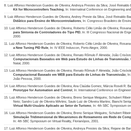
8. Luiz Affonso Henderson Guedes de Oliveira; Andreya Prestes da Silva; José Reinaldo
Kit for Microcontrollers Teaching
, In: Internatinal Conference on Engineering a
9. Luiz Affonso Henderson Guedes de Oliveira; Andrey Preste da Silva; José Reinaldo Ba
Didático para Ensino de Microcontroladores
, In: Congresso Brasileiro de Ensi
10. Luiz Affonso Henderson Guedes de Oliveira; Roberto Célio Limão de Oliveira; Rosana
para Sintonia de Controladores do Tipo PID
, In: III Congresso Nacional de Eng
2000.
11. Luiz Affonso Henderson Guedes de Oliveira; Roberto Célio Limão de Oliveira; Rosana
a New Tuning PID Rule
, In: IV IEEE Induscon, Porto Alegre, 2000.
12. Luiz Affonso Henderson Guedes de Oliveira; Renato Rômulo F Almeida; João Crisós
Computacionais Baseados em Web para Estudo de Linhas de Transmissão
,
Natal, 2000.
13. Luiz Affonso Henderson Guedes de Oliveira; Renato Rômulo F Almeida; João Crisós
Computacional Baseado em WEB para Estudo de Linhas de Transmissão
, I
João Pessoa, 2000.
14. Luiz Affonso Henderson Guedes de Oliveira; Ana Claúdia Gomes; Márcia Roseli R. B
Prototype for Automation and Control
, In: International Conference on Engine
15. Luiz Affonso Henderson Guedes de Oliveira; Breno Serique Meiguins; Schubert Ribeir
Neto; Sandro Luiz de Oliveira MArtins; Saulo Luiz de Oliveira Martins; Bianchi Seri
Virtual Multi-Usuário Aplicado ao Setor de Turismo
, In: 4th SBC Symposium on V
16. Luiz Affonso Henderson Guedes de Oliveira; Breno Serique Meiguins; Schubert Ribeir
Simulação Tridimensional de Mecanismos de Roteamento em Rede de Comp
In: 4th SBC Symposium on Virtual Reality, Florianópos, 2001.
17. Luiz Affonso Henderson Guedes de Oliveira; Andreya Prestes da Silva; Rejane de Ba