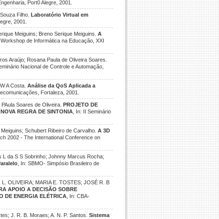
Engenharia, Port0 Alegre, 2001.
 Souza Filho.
Laboratório Virtual em
legre, 2001.
erique Meiguins; Breno Serique Meiguins.
A
n: Workshop de Informática na Educação, XXI
ros Araújo; Rosana Paula de Oliveira Soares.
 Seminário Nacional de Controle e Automação,
 W A Costa.
Análise da QoS Aplicada a
Telecomunicações, Fortaleza, 2001.
 PAula Soares de Oliveira.
PROJETO DE
NOVA REGRA DE SINTONIA
, In: II Seminário
 Meiguins; Schubert Ribeiro de Carvalho.
A 3D
rtech 2002 - The International Conference on
os L da S S Sobrinho; Johnny Marcus Rocha;
aralelo
, In: SBMO- Simpósio Brasileiro de
 L. OLIVEIRA; MARIA E. TOSTES; JOSÉ R. B
RA APOIO A DECISÃO SOBRE
O DE ENERGIA ELÉTRICA
, In: CBA-
tes; J. R. B. Moraes; A. N. P. Santos.
Sistema