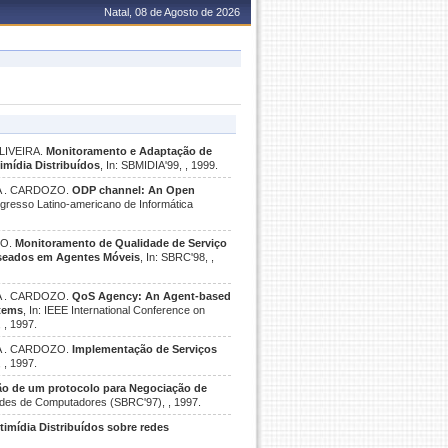
Natal, 08 de Agosto de 2026
OLIVEIRA.
Monitoramento e Adaptação de
mídia Distribuídos
, In: SBMIDIA'99, , 1999.
INA . CARDOZO.
ODP channel: An Open
ngresso Latino-americano de Informática
ZO.
Monitoramento de Qualidade de Serviço
aseados em Agentes Móveis
, In: SBRC'98, ,
INA . CARDOZO.
QoS Agency: An Agent-based
stems
, In: IEEE International Conference on
 , 1997.
INA . CARDOZO.
Implementação de Serviços
 , 1997.
ão de um protocolo para Negociação de
Redes de Computadores (SBRC'97), , 1997.
imídia Distribuídos sobre redes