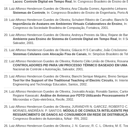
Lacos: Controle Digital em Tempo Real
, In: Congresso Brasileiro de Ensino de 
18. Luiz Affonso Henderson Guedes de Oliveira; Ana Cláudia Gomes; Agostinho Linhares
Sistemas de Controle
, In: Congresso Brasileiro de Ensino de Engenharia, Porto A
19. Luiz Affonso Henderson Guedes de Oliveira; Schubert Ribeiro de Carvalho; Bianchi S
Importância de Avatares em Ambientes Virtuais Colaborativos de Ensino
, I
Congresso da Sociedade Brasileira de Computação, Fortaleza, 2001.
20. Luiz Affonso Henderson Guedes de Oliveira; Andreya Prestes da Silva; Rejane de Bar
Ambiente para Ensino de Sistema de Controle Digital em Tempo Real
, In: II
Salvador, 2001.
21. Luiz Affonso Henderson Guedes de Oliveira; Gláucio H S Carvalho; João Crisóstomo
Sistemas Celulares com Alocação Fixa de Canais
, In: Simpósio Brasileiro de 
22. Luiz Affonso Henderson Guedes de Oliveira; Roberto Célio Limão de Oliveira; Rosana
CONTROLADORES PID PARA UM PROCESSO TÉRMICO BASEADO EM UMA 
Nacional de Controle e Automação, Salvador, 2001.
23. Luiz Affonso Henderson Guedes de Oliveira; Bianchi Serique Meiguins; Breno Serique
Tool for the Support of the Traditional Teaching of Electric Circuits
, In: Inte
Engineering and Technology Education, Santos, 2002.
24. Luiz Affonso Henderson Guedes de Oliveira; Josivaldo Araújo; Ronaldo Santos; Carl
Regiane Kawasaki.
Análise de Antenas por FDTD Utilizando Processamento P
Microondas e Opto-eletrônica, Recife, 2002.
25. Luiz Affonso Henderson Guedes de Oliveira; JURANDYR N. GARCEZ; ROBERTO C.
MORAES; ANDRÉA N. P. SANTOS.
MÓDULO DE CONSULTA INTELIGENTE PA
RESSARCIMENTO DE DANOS AO CONSUMIDOR EM REDE DE DISTRIBUIÇÃ
Congresso Brasileiro de Automática, NAtal - RN, 2002.
26. Luiz Affonso Henderson Guedes de Oliveira; J. N. Garcez; R. C. L. Oliveira; M. E. Tos