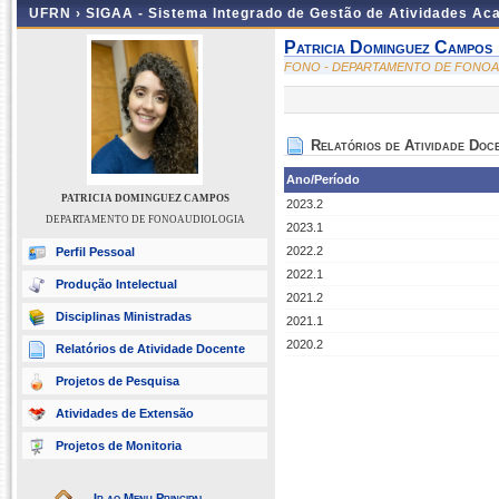
UFRN ›
SIGAA - Sistema Integrado de Gestão de Atividades A
Patricia Dominguez Campos
FONO - DEPARTAMENTO DE FONOA
Relatórios de Atividade Doc
Ano/Período
PATRICIA DOMINGUEZ CAMPOS
2023.2
DEPARTAMENTO DE FONOAUDIOLOGIA
2023.1
2022.2
Perfil Pessoal
2022.1
Produção Intelectual
2021.2
Disciplinas Ministradas
2021.1
2020.2
Relatórios de Atividade Docente
Projetos de Pesquisa
Atividades de Extensão
Projetos de Monitoria
Ir ao Menu Principal