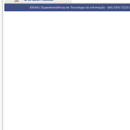
SIGAA | Superintendência de Tecnologia da Informação - (84) 3342 2210 