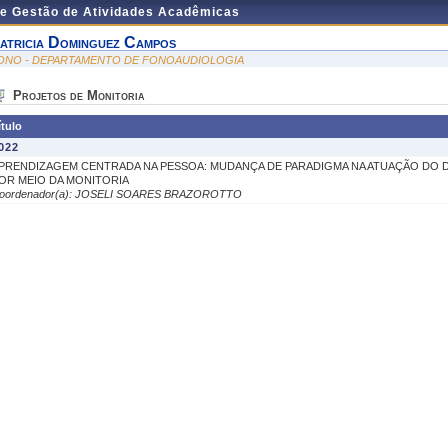
de Gestão de Atividades Acadêmicas
atricia Dominguez Campos
ONO - DEPARTAMENTO DE FONOAUDIOLOGIA
Projetos de Monitoria
ítulo
022
PRENDIZAGEM CENTRADA NA PESSOA: MUDANÇA DE PARADIGMA NA ATUAÇÃO DO 
OR MEIO DA MONITORIA
oordenador(a): JOSELI SOARES BRAZOROTTO