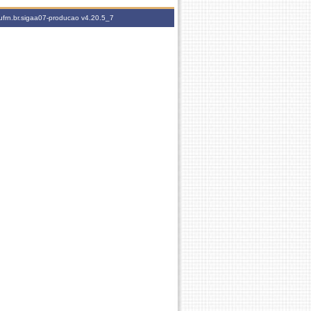
ufrn.br.sigaa07-producao
v4.20.5_7