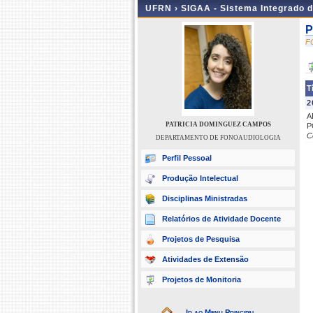
UFRN ›
SIGAA - Sistema Integrado 
P
F
T
2
A
PATRICIA DOMINGUEZ CAMPOS
P
C
DEPARTAMENTO DE FONOAUDIOLOGIA
Perfil Pessoal
Produção Intelectual
Disciplinas Ministradas
Relatórios de Atividade Docente
Projetos de Pesquisa
Atividades de Extensão
Projetos de Monitoria
Ir ao Menu Principal