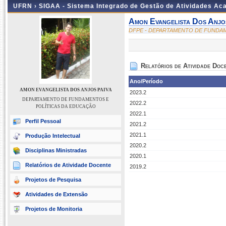
UFRN ›
SIGAA - Sistema Integrado de Gestão de Atividades A
Amon Evangelista Dos Anjo
DFPE - DEPARTAMENTO DE FUNDA
Relatórios de Atividade Doc
Ano/Período
AMON EVANGELISTA DOS ANJOS PAIVA
2023.2
DEPARTAMENTO DE FUNDAMENTOS E
2022.2
POLÍTICAS DA EDUCAÇÃO
2022.1
Perfil Pessoal
2021.2
2021.1
Produção Intelectual
2020.2
Disciplinas Ministradas
2020.1
Relatórios de Atividade Docente
2019.2
Projetos de Pesquisa
Atividades de Extensão
Projetos de Monitoria