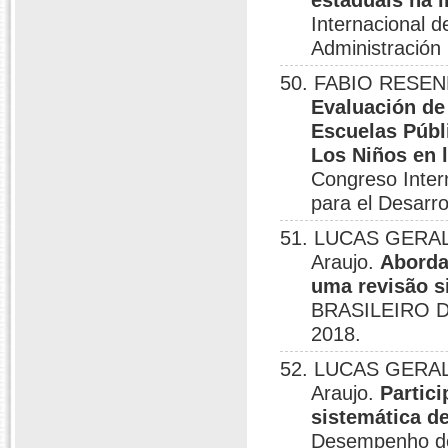
estaduais na 
Internacional 
Administración 
50. FABIO RESEND
Evaluación de
Escuelas Públi
Los Niños en l
Congreso Inter
para el Desarro
51. LUCAS GERAL
Araujo.
Aborda
uma revisão si
BRASILEIRO D
2018.
52. LUCAS GERAL
Araujo.
Partici
sistemática de
Desempenho do 