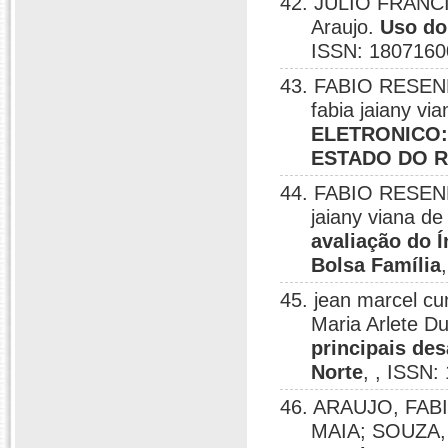
42. JULIO FRANCI
Araujo.
Uso do
ISSN: 1807160
43. FABIO RESEND
fabia jaiany vi
ELETRONICO:
ESTADO DO 
44. FABIO RESENDE
jaiany viana de
avaliação do 
Bolsa Família
45. jean marcel 
Maria Arlete D
principais des
Norte
, , ISSN
46. ARAUJO, FABIO
MAIA; SOUZA, F