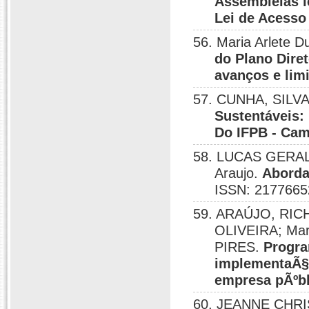
Assembleias l
Lei de Acesso
56. Maria Arlete
do Plano Dire
avanços e lim
57. CUNHA, SILVAN
Sustentáveis:
Do IFPB - Ca
58. LUCAS GERAL
Araujo.
Aborda
ISSN: 2177665
59. ARAÚJO, RI
OLIVEIRA; Mar
PIRES.
Progra
implementaÃ§
empresa pÃºbl
60. JEANNE CHRIS