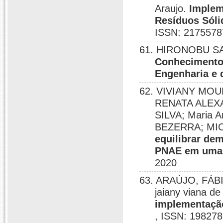
Araujo.
Implem
Resíduos Sóli
ISSN: 2175578
61. HIRONOBU SAN
Conhecimento 
Engenharia e 
62. VIVIANY MO
RENATA ALEX
SILVA; Maria 
BEZERRA; MI
equilibrar de
PNAE em uma r
2020
63. ARAÚJO, FÁBIO
jaiany viana de
implementação
, ISSN: 198278