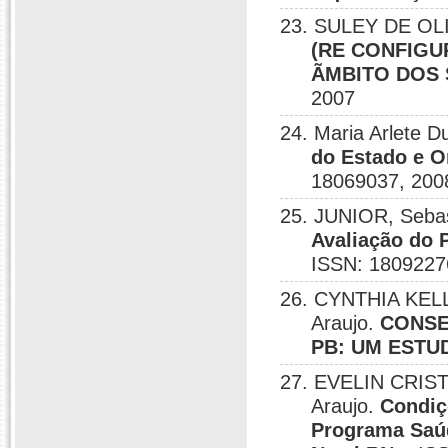
23. SULEY DE OLI
(RE CONFIGU
ÃMBITO DOS 
2007
24. Maria Arlete D
do Estado e O
18069037, 200
25. JUNIOR, Sebast
Avaliação do 
ISSN: 1809227
26. CYNTHIA KEL
Araujo.
CONSE
PB: UM ESTU
27. EVELIN CRIST
Araujo.
Condiç
Programa Saúd