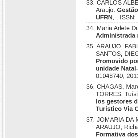
33. CARLOS ALBER
Araujo.
Gestão
UFRN
, , ISSN
34. Maria Arlete D
Administrada
35. ARAUJO, FABI
SANTOS, DIE
Promovido por
unidade Natal
01048740, 201
36. CHAGAS, Marci
TORRES, Tuísi
los gestores d
Turistico Via C
37. JOMARIA DA M
ARAUJO, Richa
Formativa dos