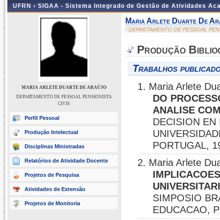
UFRN ›
SIGAA - Sistema Integrado de Gestão de Atividades A
Maria Arlete Duarte De Ar
- DEPARTAMENTO DE PESSOAL PENS
Produção Biblio
Trabalhos publicado
1. Maria Arlete Du
MARIA ARLETE DUARTE DE ARAÚJO
DO PROCESSO
DEPARTAMENTO DE PESSOAL PENSIONISTA
CIVIS
ANALISE COM
Perfil Pessoal
DECISION EN 
UNIVERSIDAD
Produção Intelectual
PORTUGAL, 1
Disciplinas Ministradas
2. Maria Arlete Du
Relatórios de Atividade Docente
IMPLICACOES
Projetos de Pesquisa
UNIVERSITAR
Atividades de Extensão
SIMPOSIO BR
Projetos de Monitoria
EDUCACAO, P