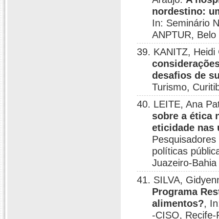
nordestino: u
In: Seminário 
ANPTUR, Belo 
39. KANITZ, Heidi 
considerações
desafios de s
Turismo, Curiti
40. LEITE, Ana Pat
sobre a ética
eticidade nas 
Pesquisadores
políticas públi
Juazeiro-Bahia
41. SILVA, Gidyenn
Programa Rest
alimentos?
, I
-CISO, Recife-