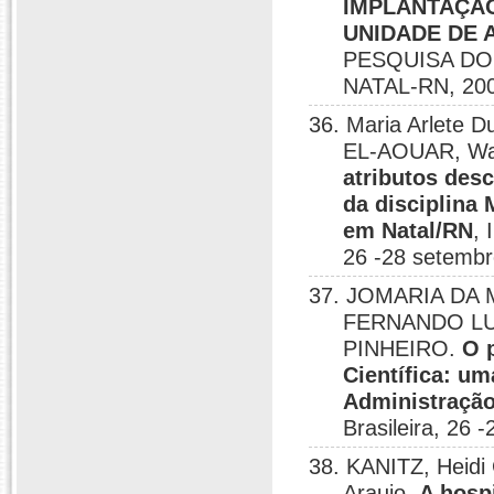
IMPLANTAÇÃO
UNIDADE DE 
PESQUISA DO 
NATAL-RN, 20
36. Maria Arlete
EL-AOUAR, Wa
atributos desc
da disciplina
em Natal/RN
, 
26 -28 setembr
37. JOMARIA DA M
FERNANDO LU
PINHEIRO.
O 
Científica: u
Administraçã
Brasileira, 26 
38. KANITZ, Heidi 
Araujo.
A hosp