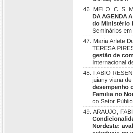
46. MELO, C. S. M.
DA AGENDA A
do Ministério
Seminários em 
47. Maria Arlete
TERESA PIRE
gestão de com
Internacional 
48. FABIO RESENDE
jaiany viana d
desempenho d
Familia no No
do Setor Públic
49. ARAUJO, FABI
Condicionalid
Nordeste: ava