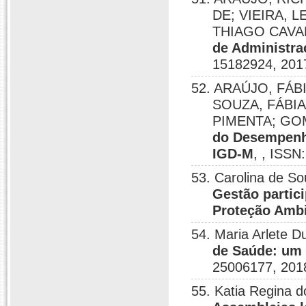
DE; VIEIRA, L
THIAGO CAVA
de Administra
15182924, 201
52. ARAÚJO, FÁBI
SOUZA, FÁBIA
PIMENTA; GO
do Desempenh
IGD-M
, , ISSN
53. Carolina de So
Gestão partic
Proteção Ambi
54. Maria Arlete D
de Saúde: um 
25006177, 201
55. Katia Regina d