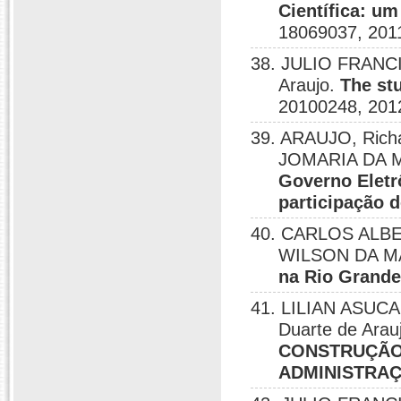
Científica: u
18069037, 201
38. JULIO FRANCI
Araujo.
The stu
20100248, 201
39. ARAUJO, Richa
JOMARIA DA MA
Governo Eletr
participação 
40. CARLOS ALBER
WILSON DA M
na Rio Grande
41. LILIAN ASUCA
Duarte de Arau
CONSTRUÇÃO
ADMINISTRAÇ