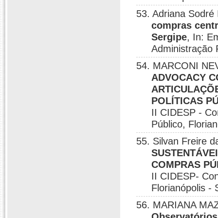
53. Adriana Sodré 
compras centr
Sergipe
, In: 
Administração 
54. MARCONI NEVE
ADVOCACY CO
ARTICULAÇÕE
POLÍTICAS P
II CIDESP - Co
Público, Floria
55. Silvan Freire 
SUSTENTÁVEI
COMPRAS PÚB
II CIDESP- Con
Florianópolis -
56. MARIANA MAZZ
Observatórios