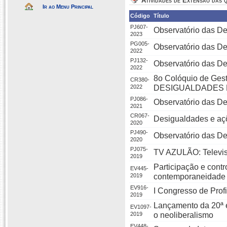
Atividades de Extensão das q
Ir ao Menu Principal
Código
Título
PJ607-
Observatório das 
2023
PG005-
Observatório das 
2022
PJ132-
Observatório das D
2022
8o Colóquio de Ge
CR380-
2022
DESIGUALDADES 
PJ086-
Observatório das D
2021
CR067-
Desigualdades e aç
2020
PJ490-
Observatório das D
2020
PJ075-
TV AZULÃO: Televis
2019
Participação e contr
EV445-
2019
contemporaneidade
EV916-
I Congresso de Prof
2019
Lançamento da 20ª e
EV1097-
2019
o neoliberalismo
EV448-