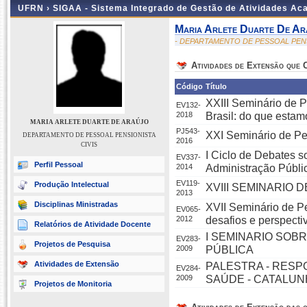
UFRN ›
SIGAA - Sistema Integrado de Gestão de Atividades A
Maria Arlete Duarte De Ar
- DEPARTAMENTO DE PESSOAL PENS
Atividades de Extensão que
Código
Título
XXIII Seminário de 
EV132-
2018
Brasil: do que estam
MARIA ARLETE DUARTE DE ARAÚJO
PJ543-
XXI Seminário de P
DEPARTAMENTO DE PESSOAL PENSIONISTA
2016
CIVIS
I Ciclo de Debates s
EV337-
Perfil Pessoal
2014
Administração Públi
EV119-
Produção Intelectual
XVIII SEMINARIO 
2013
Disciplinas Ministradas
XVII Seminário de
EV065-
2012
desafios e perspecti
Relatórios de Atividade Docente
I SEMINARIO SO
EV283-
Projetos de Pesquisa
2009
PÚBLICA
Atividades de Extensão
PALESTRA - RESP
EV284-
2009
SAÚDE - CATALUN
Projetos de Monitoria