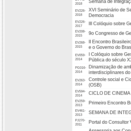
Semana de Integraç
2018
XVI Seminário de Se
EV226-
2018
Democracia
EV226-
III Colóquio sobre 
2017
EV208-
9o Congresso de Ge
2015
II Encontro Brasilei
EV268-
2015
e o Governo do Brasi
I Colóquio sobre Ge
EV059-
2014
Pública do século X
Dinamização de ambi
PG016-
2014
interdisciplinares
Controle social e Ci
EV263-
2014
(OSB)
EV594-
CICLO DE CINEMA 
2014
EV259-
Primeiro Encontro B
2013
EV461-
SEMANA DE INTE
2013
PJ270-
Portal do Consultor 
2011
Assessoria aos Con