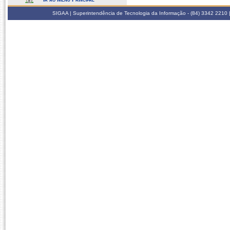
SIGAA | Superintendência de Tecnologia da Informação - (84) 3342 2210 